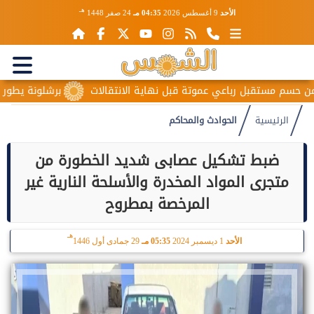
هـ
الأحد
9 أغسطس 2026
04:35 مـ
24 صفر 1448
 مستقبل رباعي عموتة قبل نهاية الانتقالات
برشلونة يطور حمزة 
الرئيسية
الحوادث والمحاكم
ضبط تشكيل عصابى شديد الخطورة من
متجرى المواد المخدرة والأسلحة النارية غير
المرخصة بمطروح
هـ
الأحد
1 ديسمبر 2024
05:35 مـ
29 جمادى أول 1446