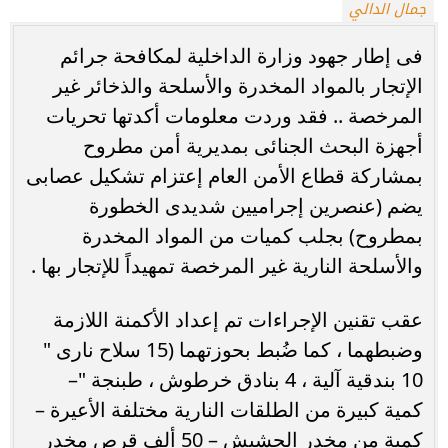
جمال الدالي
فى إطار جهود وزارة الداخلية لمكافحة جرائم
الإتجار بالمواد المخدرة والأسلحة والذخائر غير
المرخصة .. فقد وردت معلومات أكدتها تحريات
أجهزة البحث الجنائى بمديرية أمن مطروح
بمشاركة قطاع الأمن العام إعتزام تشكيل عصابى
يضم (عنصرين إجراميين شديدى الخطورة
بمطروح) بجلب كميات من المواد المخدرة
والأسلحة النارية غير المرخصة تمهيداً للإتجار بها .
عقب تقنين الإجراءات تم إعداد الأكمنة اللازمة
وضبطهما ، كما ضُبط بحوزتهما (15 سلاح نارى "
10 بندقية آلية ، 4 بنادق خرطوش ، طبنجة "–
كمية كبيرة من الطلقات النارية مختلفة الأعيرة –
كمية من مخدر الحشيش – 50 ألف قرص مخدر