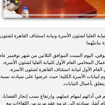
يابة العليا لشئون الأسرة ونيابة استئناف القاهرة لشئون
يابتيْهما
ئات مصر لكرة اليد بعد
خطوبة ملك قورة ويوسف عثمان.. احتف
قي، اليوم السبت الموافق الثلاثين من شهر نوفمبر عام
خي إلى نصف نهائي...
عائلي مرتقب في الساحل الشمالي
أعمال المحامي العام الأول للنيابة العليا لشئون الأسرة،
لعام الأول لنيابة استئناف القاهرة لشئون الأسرة،
م لنيابات الأسرة الكلية؛ حيث عرضوا على سيادته نسبة
يتعلق بأعمال النيابات.
 في أدائهم لمهام عملهم، وارتفاع نسب إنجاز القضايا،
ام أشار سيادته إلى عزمه عقد مزيد من اللقاءات مع