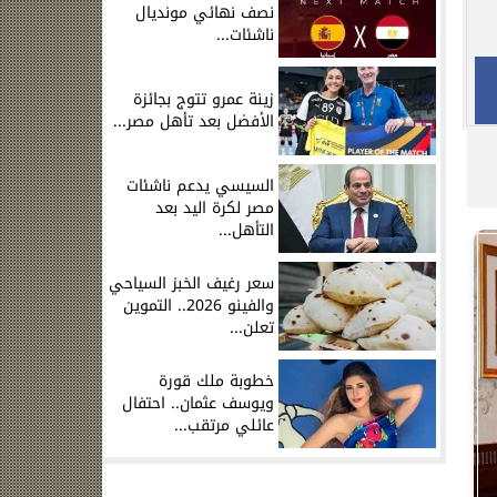
نصف نهائي مونديال
ناشئات...
زينة عمرو تتوج بجائزة
الأفضل بعد تأهل مصر...
السيسي يدعم ناشئات
مصر لكرة اليد بعد
التأهل...
سعر رغيف الخبز السياحي
والفينو 2026.. التموين
تعلن...
خطوبة ملك قورة
ويوسف عثمان.. احتفال
عائلي مرتقب...