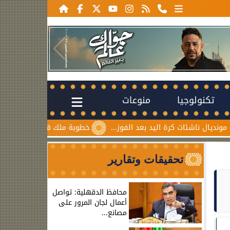
تكنولوجيا
منوعات
ت كرة اليد بعد الفوز...
خطوبة ملك قورة ويوسف عثمان.. احتفال
تحقيقات وتقارير
محافظ الدقهلية: تواصل
أعمال لجان المرور على
مصانع...