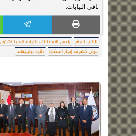
باقي النيابات.
النائب العام
رئيس الاستئناف للنيابة العليا لشئون 
عرض كشوف إنجاز القضايا
دائرة نيابتيْهما