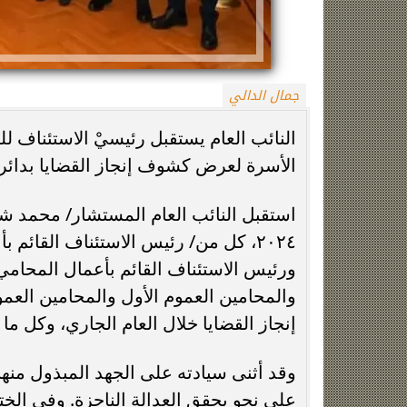
جمال الدالي
النائب العام يستقبل رئيسيْ الاستئناف للن
الأسرة لعرض كشوف إنجاز القضايا بدائرة ن
زينة عمرو تتوج بجائزة الأفضل بعد تأهل مصر
السيسي يدعم ناش
استقبل النائب العام المستشار/ محمد شو
التاريخي لنصف نهائي مونديال...
التأهل التاري
٢٠٢٤، كل من/ رئيس الاستئناف القائم ب
ورئيس الاستئناف القائم بأعمال المحامي ا
والمحامين العموم الأول والمحامين العمو
إنجاز القضايا خلال العام الجاري، وكل ما 
وقد أثنى سيادته على الجهد المبذول منهم
على نحو يحقق العدالة الناجزة. وفي الخت