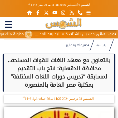
هـ
الخميس
6 أغسطس 2026
11:58 مـ
21 صفر 1448
هائي مونديال ناشئات كرة اليد بعد الفوز...
خطوبة ملك قورة ويو
الرئيسية
تحقيقات وتقارير
بالتعاون مع معهد اللغات للقوات المسلحة..
محافظة الدقهلية: فتح باب التقديم
لمسابقة ”تدريس دورات اللغات المختلفة”
بمكتبة مصر العامة بالمنصورة
هـ
الخميس
28 نوفمبر 2024
11:20 مـ
26 جمادى أول 1446