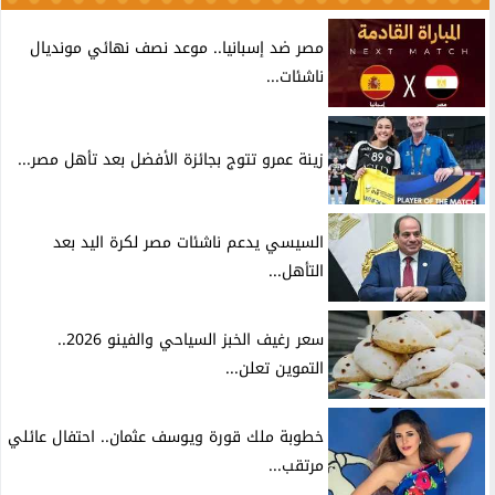
مصر ضد إسبانيا.. موعد نصف نهائي مونديال
ناشئات...
زينة عمرو تتوج بجائزة الأفضل بعد تأهل مصر...
السيسي يدعم ناشئات مصر لكرة اليد بعد
التأهل...
سعر رغيف الخبز السياحي والفينو 2026..
التموين تعلن...
خطوبة ملك قورة ويوسف عثمان.. احتفال عائلي
مرتقب...