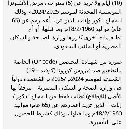
(10) أيام ولا تزيد عن (5) سنوات ، مرض الأنفلونزا
الموسمية المحدثة لموسم 2024/2025م وذلك
للحجاج ذكور وإناث الذين تزيد أعمارهم عن (65
عام) مواليد 18/2/1960م وما قبلها، أو أى
تطـعيمات أخرى تُقررها وزارة الصــحة والسكان
المصرية أو الجانب السعودى.
صورة من شهـادة التحـصين (Qr-code) الخاصة
بالتطعيم ضد فيروس كورونا (كوفيد – 19)
المُحدثة لموسم 2024م /2025 م المُعتمدة دولياً
فى وزارة الصحة و السكان المصرية – مرفقاً بها
الأصل (للإطلاع) تُطلب فقط من الحجاج "ذكور /
إناث " الذين تزيد أعمارهم عن (65 عام) مواليد
18/2/1960م وما قبلها ، وذلك كشرط للحصول
على التأشيرة.