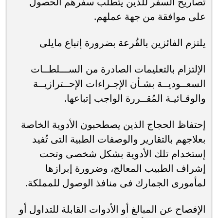
تصاريح السفر للذين يتطلب سفرهم الحصول
على موافقة من جهة عملهم.
يلتزم الفائزين بالقُرعة بضرورة إتباع مايلى
الإلتزام بالتعليمات الصادرة من الســـلطــات
السعــوديــة بشـأن الإجـراءات الإحــترازيــة
والوقـائيـة المُقــررة الواجب إتباعها.
إحتفاظ الحجاج الذين يصطحبون الأدوية الخاصة
بعلاجهم بالتقارير والوصفات الطبية التى تُفيد
إستخدام تلك الأدوية بشكل شخصى وتحت
إشراف الطبيب المعالج، وضرورة إبرازها
لمأمورى الجمارك فى منافذ الوصول للمملكة.
الإفصاح عن المبالغ أو الأدوات القابلة للتداول أو