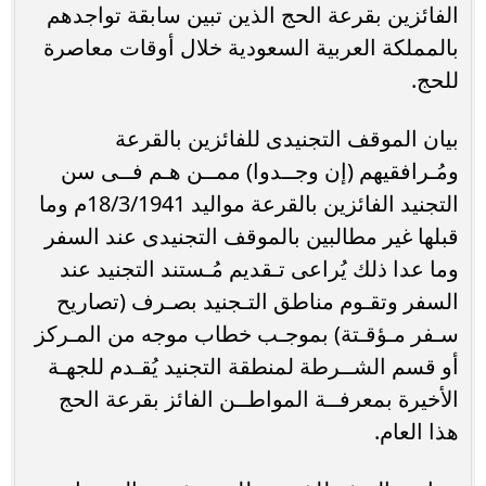
الفائزين بقرعة الحج الذين تبين سابقة تواجدهم
بالمملكة العربية السعودية خلال أوقات معاصرة
للحج.
بيان الموقف التجنيدى للفائزين بالقرعة
ومُـرافقيهم (إن وجــدوا) ممــن هـم فــى سن
التجنيد الفائزين بالقرعة مواليد 18/3/1941م وما
قبلها غير مطالبين بالموقف التجنيدى عند السفر
وما عدا ذلك يُراعى تـقديم مُـستند التجنيد عند
السفر وتقـوم مناطق التـجنيد بصـرف (تصاريح
سـفر مـؤقـتة) بموجـب خطاب موجه من المـركز
أو قسم الشــرطة لمنطقة التجنيد يُقـدم للجهـة
الأخيرة بمعرفــة المواطــن الفائز بقرعة الحج
هذا العام.