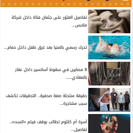
تفاصيل العثور على جثمان فتاة داخل شركة
ملابس...
تحرك رسمي بالمنيا بعد غرق طفل داخل حمام...
8 مصابين في سقوط أسانسير داخل عقار
بالمعادي.....
حقيقة منتحلة صفة صحفية.. التحقيقات تكشف
سبب مشاجرة...
أسرة أم كلثوم تطالب بوقف فيلم «الست»..
تفاصيل...