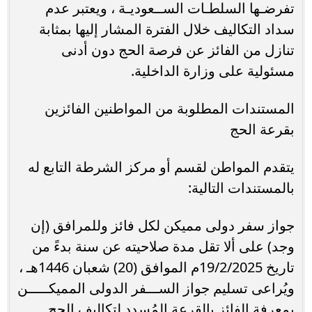
تفرضـها السلطـات الســعوديـة ، ويعتبر عدم
سداد التكاليف خلال الفترة المشار إليها بمثابة
تنازل من الفائز عن فرصة الحج دون أدنى
مسئولية على وزارة الداخلية.
المستندات المطلوبة من المواطنين الفائزين
بقرعة الحج
يتقدم المواطن لقسم أو مركز الشرطة التابع له
بالمستندات التالية:
جواز سفر دولى مميكن لكل فائز وللمرافق (إن
وجد) على ألا تقل مدة صلاحيته عن سنة بدءً من
تاريخ 19/2/2025م الموافق (20) شعبان 1446هـ ،
ويُراعى تسليم جواز الســـفر الدولى المميكـــــن
بمعرفة الفائز بالقرعة المُسدد لتكاليف الحج..