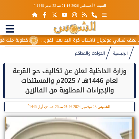
هـ
السبت
8 أغسطس 2026
01:16 صـ
23 صفر 1448
ئي مونديال ناشئات كرة اليد بعد الفوز...
خطوبة ملك قورة ويوسف
الرئيسية
الحوادث والمحاكم
وزارة الداخلية تعلن عن تكاليف حج القرعة
لعام 1446هـ / 2025م والمستندات
والإجراءات المطلوبة من الفائزين
هـ
الخميس
28 نوفمبر 2024
02:46 مـ
26 جمادى أول 1446