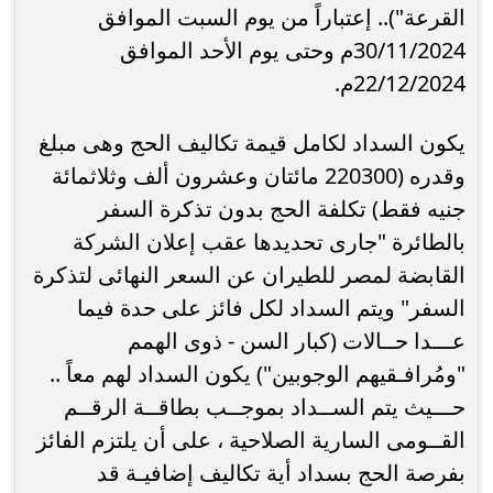
القرعة").. إعتباراً من يوم السبت الموافق
30/11/2024م وحتى يوم الأحد الموافق
22/12/2024م.
يكون السداد لكامل قيمة تكاليف الحج وهى مبلغ
وقدره (220300 مائتان وعشرون ألف وثلاثمائة
جنيه فقط) تكلفة الحج بدون تذكرة السفر
بالطائرة "جارى تحديدها عقب إعلان الشركة
القابضة لمصر للطيران عن السعر النهائى لتذكرة
السفر" ويتم السداد لكل فائز على حدة فيما
عـــدا حــالات (كبار السن - ذوى الهمم
"ومُرافـقيهم الوجوبين") يكون السداد لهم معاً ..
حـــيث يتم الســداد بموجــب بطاقــة الرقــم
القــومى السارية الصلاحية ، على أن يلتزم الفائز
بفرصة الحج بسداد أية تكاليف إضافيـة قد