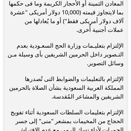
المعادن الثمينة أو الأحجار الكريمة وما فى حكمها
بما لايتجاوز قيمته (10,000 دولار أمريكى "عشرة
آلاف دولار أمريكى فقط") أو ما يُعادلها من
عملات أجنبية أُخرى.
الإلتزام بتعليـمات وزارة الحج السعـودية بعدم
التـصوير داخل الحرمين الشريفين بأى وسيلة مـن
وسائل التصوير.
الإلتزام بالتعليمات والضوابط التى تُصدرها
المملكة العربية السعودية بشأن الصلاة بالحرمين
الشريفين والمشاعر المُقدسة.
الإلتزام بتعليمات السلطات السعودية أثناء تفويج
الحجاج من المخيمات بمشعر "منى" إلى جسر
الجمرات لأداء نسك الرمى مع عدم الإفتراش