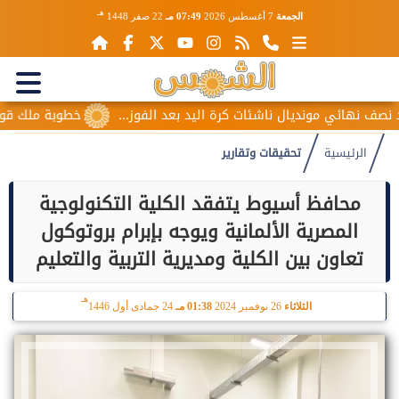
هـ
الجمعة
7 أغسطس 2026
07:49 مـ
22 صفر 1448
مونديال ناشئات كرة اليد بعد الفوز...
خطوبة ملك قورة ويوسف عث
الرئيسية
تحقيقات وتقارير
محافظ أسيوط يتفقد الكلية التكنولوجية
المصرية الألمانية ويوجه بإبرام بروتوكول
تعاون بين الكلية ومديرية التربية والتعليم
هـ
الثلاثاء
26 نوفمبر 2024
01:38 مـ
24 جمادى أول 1446