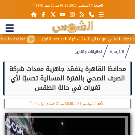
هـ
الجمعة
7 أغسطس 2026
09:26 صـ
22 صفر 1448
ئي مونديال ناشئات كرة اليد بعد الفوز...
خطوبة ملك قورة ويوسف
الرئيسية
تحقيقات وتقارير
محافظ القاهرة يتفقد جاهزية معدات شركة
الصرف الصحي بالفترة المسائية تحسبًا لأي
تغيرات في حالة الطقس
هـ
الأحد
24 نوفمبر 2024
08:38 مـ
22 جمادى أول 1446