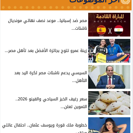
مصر ضد إسبانيا.. موعد نصف نهائي مونديال
ناشئات...
زينة عمرو تتوج بجائزة الأفضل بعد تأهل مصر...
السيسي يدعم ناشئات مصر لكرة اليد بعد
التأهل...
سعر رغيف الخبز السياحي والفينو 2026..
التموين تعلن...
خطوبة ملك قورة ويوسف عثمان.. احتفال عائلي
مرتقب...