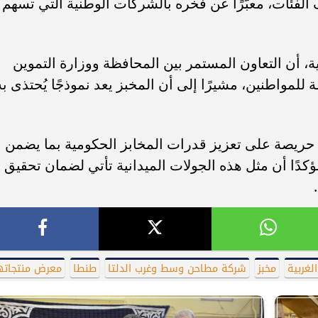
لفئات، معبّرًا عن فخره بالشركات الوطنية التي تسهم
، أن التعاون المستمر بين المحافظة ووزارة التموين
مواطنين، مشيرًا إلى أن المخبز يعد نموذجًا يُحتذى به
حريصة على تعزيز قدرات المخابز الحكومية بما يضمن
ؤكدًا أن مثل هذه الجولات الميدانية تأتي لضمان تحقيق
لغربية
مخبز
شركة مطاحن وسط وغرب الدلتا
طنطا
معرض منتجاته