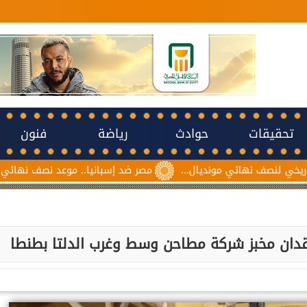
تحقيقات
حوادث
رياضة
فنون
ئي مونديال...
مصر ضد إسبانيا.. موعد نصف نهائي مونديال ناشئات ك
فقدان مخبز شركة مطاحن وسط وغرب الدلتا بطنطا