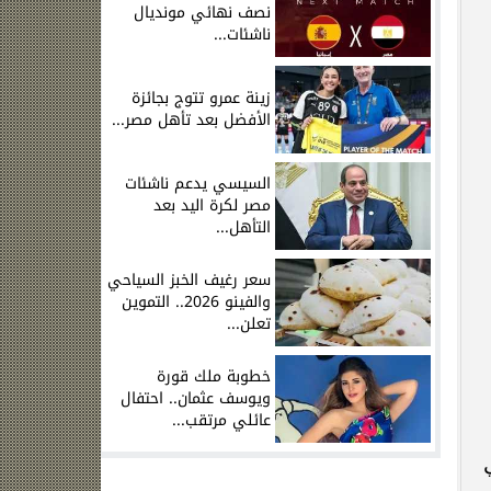
نصف نهائي مونديال
ناشئات...
زينة عمرو تتوج بجائزة
الأفضل بعد تأهل مصر...
السيسي يدعم ناشئات
مصر لكرة اليد بعد
التأهل...
سعر رغيف الخبز السياحي
والفينو 2026.. التموين
تعلن...
خطوبة ملك قورة
ويوسف عثمان.. احتفال
عائلي مرتقب...