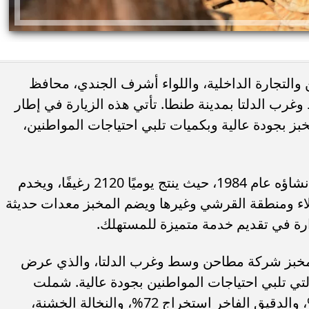
 والتجارة الداخلية، واللواء أشرف الجندي، محافظ
غرب الدلتا بمدينة طنطا. تأتي هذه الزيارة في إطار
خبز بجودة عالية وبكميات تلبي احتياجات المواطنين،
ئات مصر لكرة اليد بعد
خطوبة ملك قورة ويوسف عثمان.. احتف
خي إلى نصف نهائي...
عائلي مرتقب في الساحل الشمالي
يقع المخبز بشارع الجلاء بطنطا، وقد تم إنشاؤه عام 1984، حيث ينتج يوميًا 2120 رغيفًا، ويخدم
جلاء ومنطقة القرشي وغيرها ويضم المخبز معدات حديثة
ارة في تقديم خدمة متميزة للمستهلك.
مخبز شركة مطاحن وسط وغرب الدلتا، والذي عرض
تي تلبي احتياجات المواطنين بجودة عالية. شملت
المنتجات الدقيق البلدي استخراج 87.5%، والدقيق الفاخر استخراج 72%، والنخالة الخشنة،