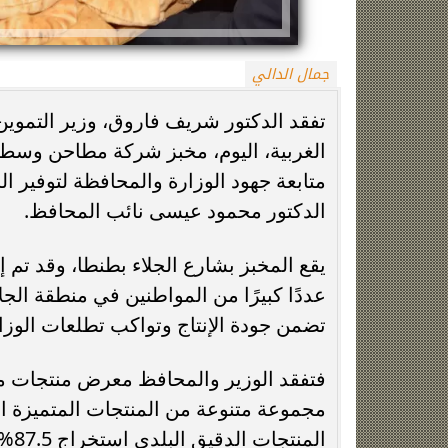
جمال الدالي
تفقد الدكتور شريف فاروق، وزير التموين
الغربية، اليوم، مخبز شركة مطاحن وسط و
متابعة جهود الوزارة والمحافظة لتوفير ال
الدكتور محمود عيسى نائب المحافظ.
زينة عمرو تتوج بجائزة الأفضل بعد تأهل مصر
السيسي يدعم ناش
التاريخي لنصف نهائي مونديال...
التأهل التاري
عددًا كبيرًا من المواطنين في منطقة ال
تضمن جودة الإنتاج وتواكب تطلعات الوز
فتفقد الوزير والمحافظ معرض منتجات 
مجموعة متنوعة من المنتجات المتميزة ال