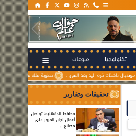
تكنولوجيا
منوعات
رة اليد بعد الفوز...
خطوبة ملك قورة ويوسف عثمان.. احتفال ع
تحقيقات وتقارير
محافظ الدقهلية: تواصل
أعمال لجان المرور على
مصانع...