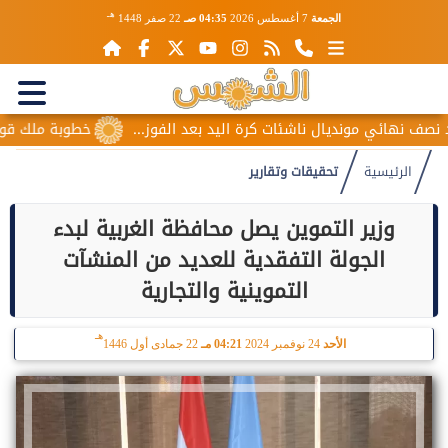
هـ
الجمعة
7 أغسطس 2026
04:35 صـ
22 صفر 1448
ونديال ناشئات كرة اليد بعد الفوز...
خطوبة ملك قورة ويوسف عث
الرئيسية
تحقيقات وتقارير
وزير التموين يصل محافظة الغربية لبدء
الجولة التفقدية للعديد من المنشآت
التموينية والتجارية
هـ
الأحد
24 نوفمبر 2024
04:21 مـ
22 جمادى أول 1446