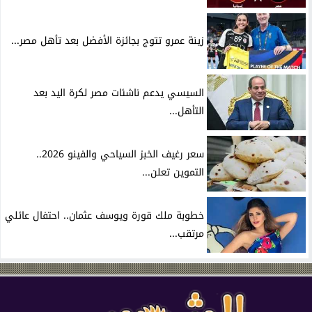
زينة عمرو تتوج بجائزة الأفضل بعد تأهل مصر...
السيسي يدعم ناشئات مصر لكرة اليد بعد
التأهل...
سعر رغيف الخبز السياحي والفينو 2026..
التموين تعلن...
خطوبة ملك قورة ويوسف عثمان.. احتفال عائلي
مرتقب...