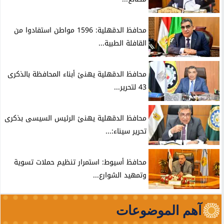
محافظ الدقهلية: 1596 مواطن استفادوا من
القافلة الطبية...
محافظ الدقهلية يهنئ أبناء المحافظة بالذكرى
43 لتحرير...
محافظ الدقهلية يهنئ الرئيس السيسى بذكرى
تحرير سيناء:...
محافظ أسيوط: استمرار تنظيم حملات تسوية
وتمهيد الشوارع...
آهم الموضوعات