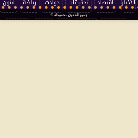
الأخبار
اقتصاد
تحقيقات
حوادث
رياضة
فنون
جميع الحقوق محفوظة ©
تكنولوجيا
منوعات
مرأة
العالم
سوشيال
فتاوى
بأقلامهم
سياسة الخصوصية
اتصل بنا
من نحن