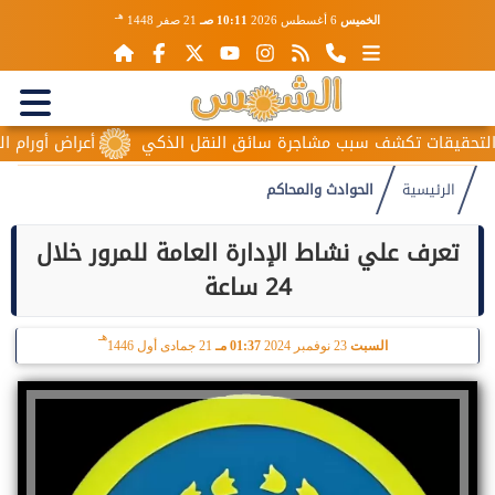
هـ
الخميس
6 أغسطس 2026
10:11 صـ
21 صفر 1448
قيقات تكشف سبب مشاجرة سائق النقل الذكي
أعراض أورام المبيض
الرئيسية
الحوادث والمحاكم
تعرف علي نشاط الإدارة العامة للمرور خلال
24 ساعة
هـ
السبت
23 نوفمبر 2024
01:37 مـ
21 جمادى أول 1446