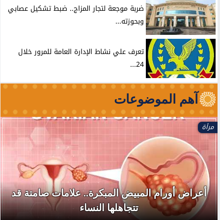
ضربة موجعة لتجار المزاج.. ضبط تشكيل عصابي
وبحوزته...
تعرف علي نشاط الإدارة العامة للمرور خلال
24...
آهم الموضوعات
مرأة
أعراض أورام المبيض المبكرة.. علامات صامتة قد
تتجاهلها النساء