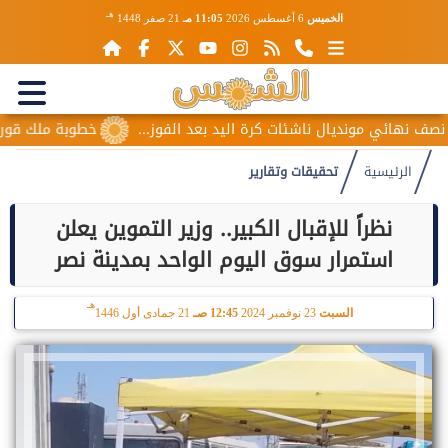
هـ
الخميس
6 أغسطس 2026
11:05 مـ
21 صفر 1448
 ناشئات كرة اليد بعد الفوز...
خطوبة ملك قورة ويوسف عثمان.. 
الرئيسية
تحقيقات وتقارير
نظراً للإقبال الكبير.. وزير التموين يعلن
استمرار سوق اليوم الواحد بمدينة نصر
هـ
السبت
23 نوفمبر 2024
12:45 صـ
21 جمادى أول 1446