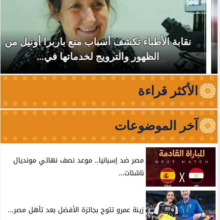
نقابة الأطباء تكشف أسباب منع باربرا أونيل من
الظهور والترويج لخدماتها في...
الأكثر قراءة
آخر الموضوعات
مصر ضد إسبانيا.. موعد نصف نهائي مونديال
ناشئات...
زينة عمرو تتوج بجائزة الأفضل بعد تأهل مصر...