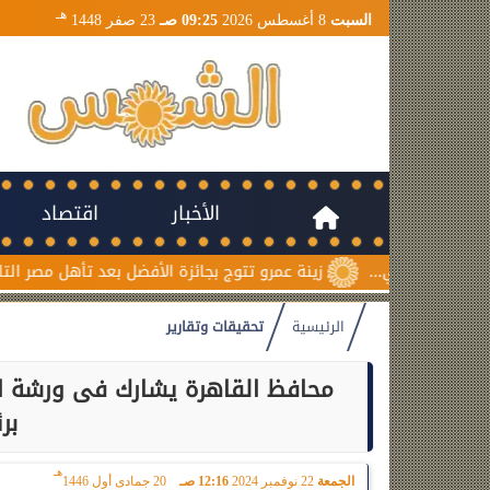
هـ
السبت
8 أغسطس 2026
09:25 صـ
23 صفر 1448
الأخبار
اقتصاد
زينة عمرو تتوج بجائزة الأفضل بعد تأهل مصر التاريخي لنصف نهائي مو
الرئيسية
تحقيقات وتقارير
محافظ القاهرة يشارك فى ورشة ال
بر
هـ
الجمعة
22 نوفمبر 2024
12:16 صـ
20 جمادى أول 1446