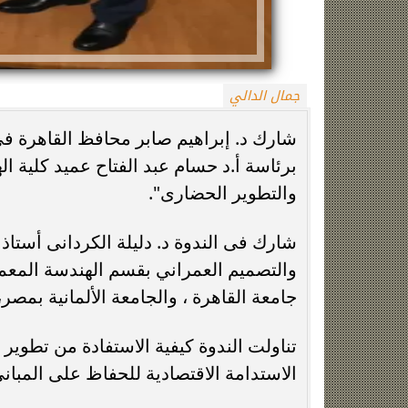
جمال الدالي
شارك د. إبراهيم صابر محافظ القاهرة فى 
برئاسة أ.د حسام عبد الفتاح عميد كلية ال
والتطوير الحضارى".
زينة عمرو تتوج بجائزة الأفضل بعد تأهل مصر
السيسي يدعم ناش
التاريخي لنصف نهائي مونديال...
التأهل التاري
شارك فى الندوة د. دليلة الكردانى أستاذ
والتصميم العمراني بقسم الهندسة المعما
جامعة القاهرة ، والجامعة الألمانية بمصر،
تناولت الندوة كيفية الاستفادة من تطوير 
الاستدامة الاقتصادية للحفاظ على المبان