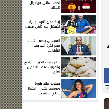
نصف نهائي مونديال
ناشئات...
زينة عمرو تتوج بجائزة
الأفضل بعد تأهل مصر...
السيسي يدعم ناشئات
مصر لكرة اليد بعد
ة
التأهل...
سعر رغيف الخبز السياحي
والفينو 2026.. التموين
تعلن...
خطوبة ملك قورة
ويوسف عثمان.. احتفال
ة
عائلي مرتقب...