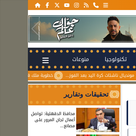
تكنولوجيا
منوعات
يد بعد الفوز...
خطوبة ملك قورة ويوسف عثمان.. احتفال عائلي
تحقيقات وتقارير
محافظ الدقهلية: تواصل
أعمال لجان المرور على
مصانع...