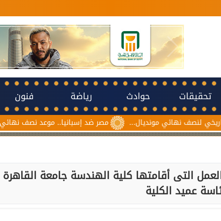
تحقيقات
حوادث
رياضة
فنون
نديال...
مصر ضد إسبانيا.. موعد نصف نهائي مونديال ناشئات كرة ال
عمل التى أقامتها كلية الهندسة جامعة القاهرة
ئاسة عميد الكلية