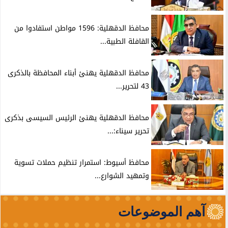
محافظ الدقهلية: 1596 مواطن استفادوا من
القافلة الطبية...
محافظ الدقهلية يهنئ أبناء المحافظة بالذكرى
43 لتحرير...
محافظ الدقهلية يهنئ الرئيس السيسى بذكرى
تحرير سيناء:...
محافظ أسيوط: استمرار تنظيم حملات تسوية
وتمهيد الشوارع...
آهم الموضوعات