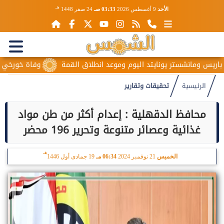
هـ
الأحد
9 أغسطس 2026
03:33 صـ
24 صفر 1448
اليوم وموعد انطلاق القمة
وفاة خورخي ميسي والد نجم الأرجنتين ب
الرئيسية
تحقيقات وتقارير
محافظ الدقهلية : إعدام أكثر من طن مواد
غذائية وعصائر متنوعة وتحرير 196 محضر
هـ
الخميس
21 نوفمبر 2024
06:34 مـ
19 جمادى أول 1446