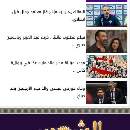
الزمالك يعلن رسميًا جهاز معتمد جمال قبل
انطلاق...
فيلم مطلوب عائليًا.. كريم عبد العزيز وياسمين
صبري...
موعد مباراة مصر والدنمارك غدًا في برونزية
كأس...
وفاة خورخي ميسي والد نجم الأرجنتين بعد
صراع...