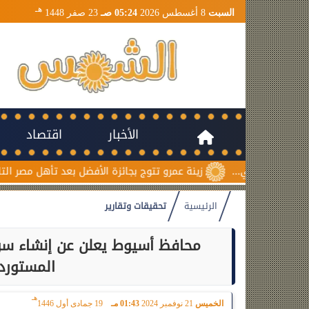
هـ
السبت
8 أغسطس 2026
05:24 صـ
23 صفر 1448
الأخبار
اقتصاد
زينة عمرو تتوج بجائزة الأفضل بعد تأهل مصر التاريخي لنصف نهائ
الرئيسية
تحقيقات وتقارير
محافظ أسيوط يعلن عن إنشاء سو
المستورد
هـ
الخميس
21 نوفمبر 2024
01:43 مـ
19 جمادى أول 1446