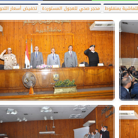
لماشية بمنفلوط
محجر صحي للعجول المستوردة
تخفيض أسعار اللحو