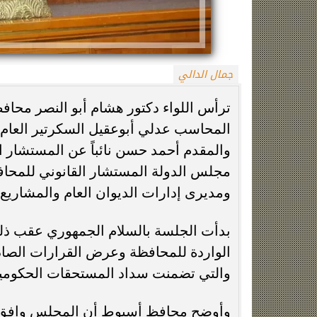
جمال الدالي
ترأس اللواء دكتور هشام أبو النصر محا
المحاسب عدلي أبوعقيل السكرتير العام 
والمقدم أحمد حسن نائباً عن المستشار
زينة عمرو تتوج بجائزة الأفضل بعد تأهل مصر
السيسي يدعم ناش
مجلس الدولة المستشار القانوني للمحاف
التاريخي لنصف نهائي مونديال...
التأهل التاري
ومديرى إدارات الديوان العام والمشاري
بدأت الجلسة بالسلام الجمهوري عقب ذل
والتي تضمنت سداد المستحقات الحكومية 
وأوضح محافظ أسيوط أن المجلس وافق ع