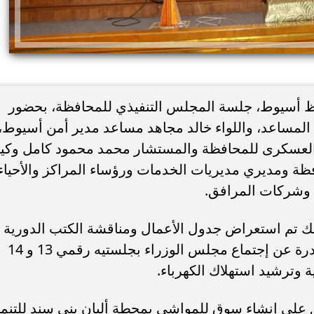
فظ أسيوط، جلسة المجلس التنفيذي للمحافظة، بحضور
المساعد، واللواء خالد مجاهد مساعد مدير أمن أسيوط،
 العسكرى للمحافظة والمستشار محمد محمود كامل وكي
ئات مصر لكرة اليد بعد
خطوبة ملك قورة ويوسف عثمان.. احتف
ظة ومديري مديريات الخدمات ورؤساء المراكز والأحياء
خي إلى نصف نهائي...
عائلي مرتقب في الساحل الشمالي
ع وشركات المرافق.
ك تم استعراض جدول الأعمال ومناقشة الكتب الدورية
الواردة للمحافظة وعرض القرارات الصادرة عن إجتماع مجلس الوزراء بجلستيه رقمي 13 و 14
وترشيد استهلاك الكهرباء.
لى إنشاء سوق للمواشي بمحطة ألبان بني سند للتنمي