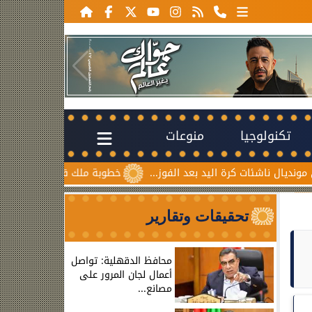
تكنولوجيا
منوعات
ة اليد بعد الفوز...
خطوبة ملك قورة ويوسف عثمان.. احتفال عا
تحقيقات وتقارير
محافظ الدقهلية: تواصل
أعمال لجان المرور على
مصانع...