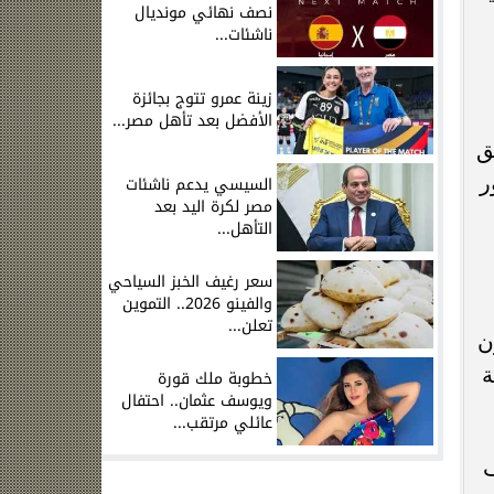
نصف نهائي مونديال
ناشئات...
زينة عمرو تتوج بجائزة
الأفضل بعد تأهل مصر...
ق
ر
السيسي يدعم ناشئات
مصر لكرة اليد بعد
التأهل...
سعر رغيف الخبز السياحي
والفينو 2026.. التموين
تعلن...
ن
ة
خطوبة ملك قورة
ويوسف عثمان.. احتفال
عائلي مرتقب...
ف