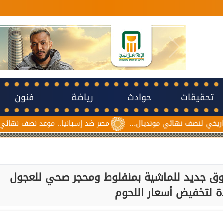
تحقيقات
حوادث
رياضة
فنون
ي مونديال...
مصر ضد إسبانيا.. موعد نصف نهائي مونديال ناشئات كر
ق جديد للماشية بمنفلوط ومحجر صحي للعجول
ة لتخفيض أسعار اللحوم