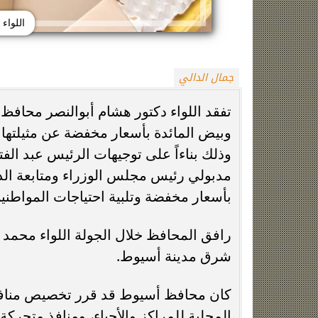
اللواء
جمال الدالي
تفقد اللواء دكتور هشام أبوالنصر محافظ أس
وبيض المائدة بأسعار مخفضة عن مثيلتها 
وذلك بناءاً على توجيهات الرئيس عبد ا
زينة عمرو تتوج بجائزة الأفضل بعد تأهل مصر
السيسي يدعم ناش
التاريخي لنصف نهائي مونديال...
التأهل التاري
مدبولي رئيس مجلس الوزراء ومتابعة الدك
بأسعار مخفضة وتلبية احتياجات المواطني
رافق المحافظ خلال الجولة اللواء محم
شرق مدينة أسيوط.
كان محافظ أسيوط قد قرر تخصيص منافذ ث
المحلية للمراكز والأحياء، ومنافذ متحرك