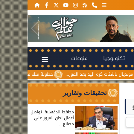
تكنولوجيا
منوعات
رة اليد بعد الفوز...
خطوبة ملك قورة ويوسف عثمان.. احتفال ع
تحقيقات وتقارير
محافظ الدقهلية: تواصل
أعمال لجان المرور على
مصانع...