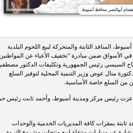
 هشام أبوالنصر محافظ أسيوط
يوط، المنافذ الثابتة والمتحركة لبيع اللحوم البلدية
في الأسواق ضمن مبادرة "تخفيف الأعباء عن المواطنين
لفتاح السيسي رئيس الجمهورية وتكليفات الدكتور مصطفى
ئات مصر لكرة اليد بعد
خطوبة ملك قورة ويوسف عثمان.. احتف
خي إلى نصف نهائي...
عائلي مرتقب في الساحل الشمالي
تورة منال عوض وزير التنمية المحلية لتوفير السلع
ن من السلع خاصة الأساسية.
د عزت رئيس مركز ومدينة أسيوط، وأحمد ثابت رئيس ح
ابتة بمقرات كافة المديريات الخدمية والوحدات
ة عبارة عن سيارات متنقلة لبيع منتجات مشروع الثروة