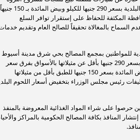
الحيوانية التابع للمحافظة وتوفير اللحوم البلدية بسعر 290 جنيها للكيلو وبيض المائدة بـ 150 جنيهاً
فظة المكثفة للحفاظ على إستقرار توافر السلع
 السماح بالمغالاة تحقيقاً للصالح العام وتقديم خدمات
لدية للمواطنين بمجمع المصالح بحي شرق مدينة أسيوط
من خلال البيع بالمنفذ الثابت لبيع اللحوم بسعر 290 جنيها بأقل عن مثيلاتها بالأسواق بفرق سعر
يصل إلى 110جنيهاً، كما تفقد منفذ بيع بيض المائدة بسعر 150 جنيها للطبق بأقل من مثيلاتها
 وذلك تنفيذاً لتكليفات رئيس مجلس الوزراء بتخفيض أسعار اللحوم البلد
ن حرصوا على شراء المواد الغذائية المعروضة بالمنفذ
شار المنافذ بكافة المصالح الحكومية بالمراكز والأحياء
نافذ.