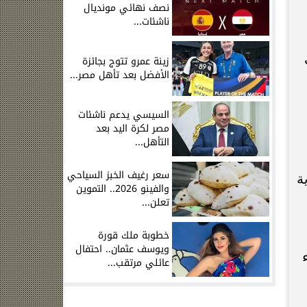
نصف نهائي مونديال
ناشئات...
زينة عمرو تتوج بجائزة
الأفضل بعد تأهل مصر...
السيسي يدعم ناشئات
مصر لكرة اليد بعد
التأهل...
سعر رغيف الخبز السياحي
ية
والفينو 2026.. التموين
تعلن...
خطوبة ملك قورة
ويوسف عثمان.. احتفال
عائلي مرتقب...