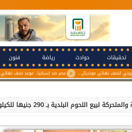
تحقيقات
حوادث
رياضة
فنون
ئي مونديال...
مصر ضد إسبانيا.. موعد نصف نهائي مونديال ناشئات ك
 لبيع اللحوم البلدية بـ 290 جنيها للكيلو