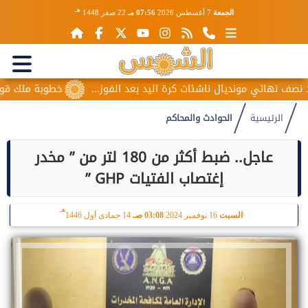
هـ
الجمعة
7 أغسطس 2026
07:56 مـ
22 صفر 1448
ديال ناشئات كرة اليد بعد الفوز...
خطوبة ملك قورة ويوسف عثما
الرئيسية
الحوادث والمحاكم
عاجل.. ضبط أكثر من 180 لتر من ” مخدر
إغتصاب الفتيات GHP ”
هـ
السبت
16 نوفمبر 2024
03:08 صـ
14 جمادى أول 1446