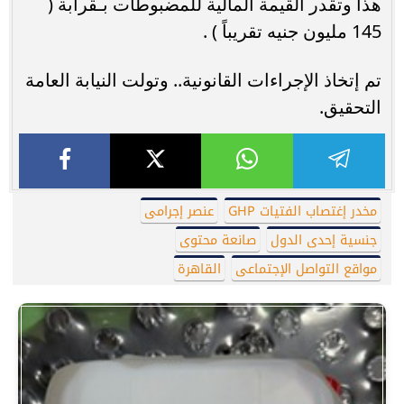
هذا وتقدر القيمة المالية للمضبوطات بـقرابة (
145 مليون جنيه تقريباً ) .
تم إتخاذ الإجراءات القانونية.. وتولت النيابة العامة
التحقيق.
مخدر إغتصاب الفتيات GHP
عنصر إجرامى
جنسية إحدى الدول
صانعة محتوى
مواقع التواصل الإجتماعى
القاهرة