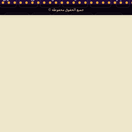
جميع الحقوق محفوظة ©
تكنولوجيا
منوعات
مرأة
العالم
سوشيال
فتاوى
بأقلامهم
سياسة الخصوصية
اتصل بنا
من نحن