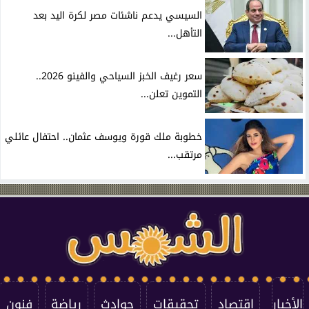
السيسي يدعم ناشئات مصر لكرة اليد بعد
التأهل...
سعر رغيف الخبز السياحي والفينو 2026..
التموين تعلن...
خطوبة ملك قورة ويوسف عثمان.. احتفال عائلي
مرتقب...
الأخبار
اقتصاد
تحقيقات
حوادث
رياضة
فنون