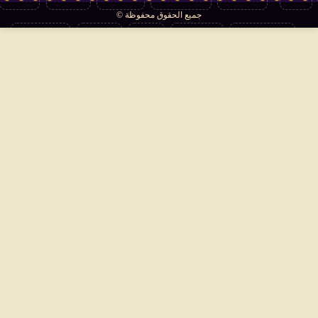
جميع الحقوق محفوظة ©
تكنولوجيا
منوعات
مرأة
العالم
سوشيال
فتاوى
بأقلامهم
سياسة الخصوصية
اتصل بنا
من نحن