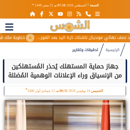
هـ
الجمعة
7 أغسطس 2026
07:58 مـ
22 صفر 1448
ائي مونديال ناشئات كرة اليد بعد الفوز...
خطوبة ملك قورة ويوس
الرئيسية
تحقيقات وتقارير
جهاز حماية المستهلك يُحذر المُستهلكين
من الإنسياق وراء الإعلانات الوهمية المُضللة
هـ
الخميس
14 نوفمبر 2024
06:31 مـ
12 جمادى أول 1446