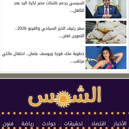
السيسي يدعم ناشئات مصر لكرة اليد بعد
التأهل...
سعر رغيف الخبز السياحي والفينو 2026..
التموين تعلن...
خطوبة ملك قورة ويوسف عثمان.. احتفال عائلي
مرتقب...
الأخبار
اقتصاد
تحقيقات
حوادث
رياضة
فنون