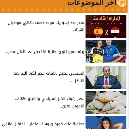
آخر الموضوعات
مصر ضد إسبانيا.. موعد نصف نهائي مونديال
ناشئات...
زينة عمرو تتوج بجائزة الأفضل بعد تأهل مصر...
السيسي يدعم ناشئات مصر لكرة اليد بعد
التأهل...
سعر رغيف الخبز السياحي والفينو 2026..
التموين تعلن...
خطوبة ملك قورة ويوسف عثمان.. احتفال عائلي