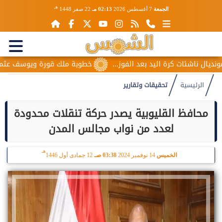
هـ
الجمعة
7 أغسطس 2026
02:13 مـ
22 صفر 1448
ناشئات كرة اليد بعد الفوز...
خطوبة ملك قورة ويوسف عثمان.. ا
الرئيسية
تحقيقات وتقارير
محافظ القليوبية يصدر حركة تنقلات محدودة
لعدد من نواب مجالس المدن
هـ
الخميس
14 نوفمبر 2024
03:38 صـ
12 جمادى أول 1446