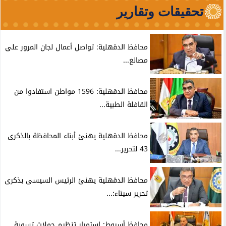
تحقيقات وتقارير
محافظ الدقهلية: تواصل أعمال لجان المرور على
مصانع...
محافظ الدقهلية: 1596 مواطن استفادوا من
القافلة الطبية...
محافظ الدقهلية يهنئ أبناء المحافظة بالذكرى
43 لتحرير...
محافظ الدقهلية يهنئ الرئيس السيسى بذكرى
تحرير سيناء:...
محافظ أسيوط: استمرار تنظيم حملات تسوية