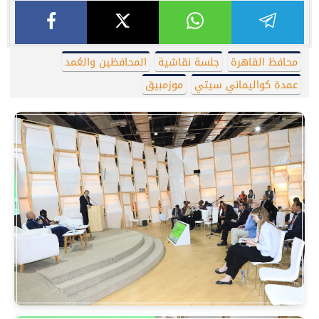
محافظ القاهرة
جلسة نقاشية
المحافظين والعُمد
عمدة كواليماني سيتي
موزمبيق