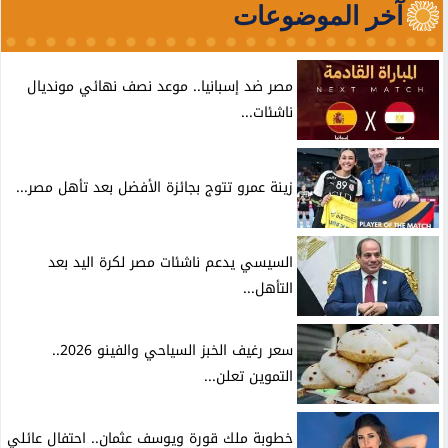
آخر الموضوعات
مصر ضد إسبانيا.. موعد نصف نهائي مونديال
ناشئات...
زينة عمرو تتوج بجائزة الأفضل بعد تأهل مصر...
السيسي يدعم ناشئات مصر لكرة اليد بعد
التأهل...
سعر رغيف الخبز السياحي والفينو 2026..
التموين تعلن...
خطوبة ملك قورة ويوسف عثمان.. احتفال عائلي