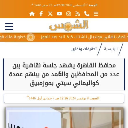
هـ
الجمعة
7 أغسطس 2026
07:30 مـ
22 صفر 1448
مونديال ناشئات كرة اليد بعد الفوز...
خطوبة ملك قورة ويوسف عث
الرئيسية
تحقيقات وتقارير
محافظ القاهرة يشهد جلسة نقاشية بين
عدد من المحافظين والعُمد من بينهم عمدة
كواليماني سيتي بموزمبيق
هـ
السبت
9 نوفمبر 2024
12:26 صـ
7 جمادى أول 1446