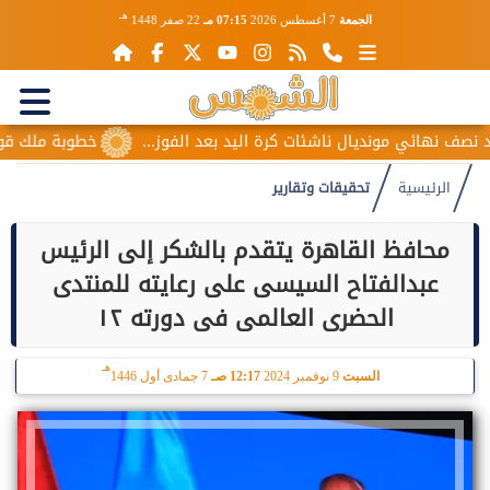
هـ
الجمعة
7 أغسطس 2026
07:15 مـ
22 صفر 1448
ال ناشئات كرة اليد بعد الفوز...
خطوبة ملك قورة ويوسف عثمان.
الرئيسية
تحقيقات وتقارير
محافظ القاهرة يتقدم بالشكر إلى الرئيس
عبدالفتاح السيسى على رعايته للمنتدى
الحضرى العالمى فى دورته ١٢
هـ
السبت
9 نوفمبر 2024
12:17 صـ
7 جمادى أول 1446