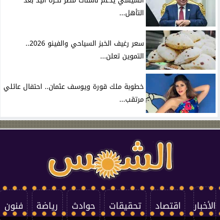
السيسي يدعم ناشئات مصر لكرة اليد بعد
التأهل...
سعر رغيف الخبز السياحي والفينو 2026..
التموين تعلن...
خطوبة ملك قورة ويوسف عثمان.. احتفال عائلي
مرتقب...
الأخبار
اقتصاد
تحقيقات
حوادث
رياضة
فنون