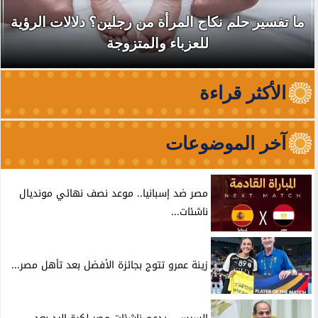
نقابة الأطباء تكشف أسباب منع باربرا أونيل من
الظهور والترويج لخدماتها في...
الأكثر قراءة
آخر الموضوعات
مصر ضد إسبانيا.. موعد نصف نهائي مونديال
ناشئات...
زينة عمرو تتوج بجائزة الأفضل بعد تأهل مصر...