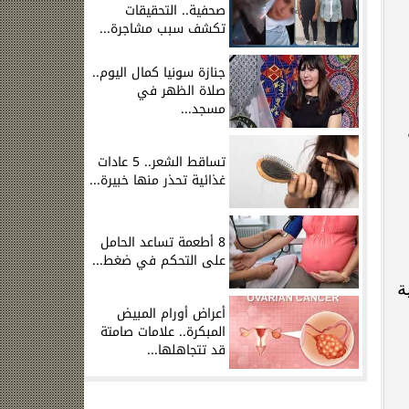
صحفية.. التحقيقات
تكشف سبب مشاجرة...
جنازة سونيا كمال اليوم..
صلاة الظهر في
مسجد...
ل
تساقط الشعر.. 5 عادات
غذائية تحذر منها خبيرة...
8 أطعمة تساعد الحامل
على التحكم في ضغط...
ية
أعراض أورام المبيض
المبكرة.. علامات صامتة
قد تتجاهلها...