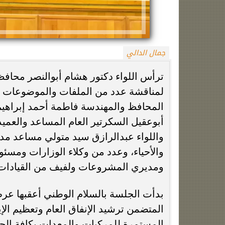
جمال الدالي
ترأس اللواء دكتور هشام أبوالنصر محاف
لمناقشة عدد من الملفات والموضوعات ال
المحافظ والمهندسة فاطمة أحمد إبراه
حقيقة منتحلة صفة صحفية.. التحقيقات
جنازة سونيا كمال
أبوعقيل السكرتير العام المساعد والعم
تكشف سبب مشاجرة سائق النقل الذكي
مسجد الس
واللواء عبدالرازق سيد متولي مساعد مد
والأحياء، وعدد من وكلاء الوزارات ومسئ
ومديري المشروعات ولفيف من القيادات ا
بدأت الجلسة بالسلام الوطني أعقبها عرض
المتضمن ترشيد الإنفاق العام وتعظيم ال
المستمرة للمركبات والمعدات بكافة الجها