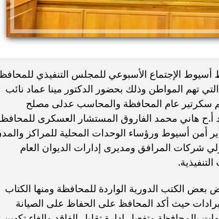
ظ أسيوط الإجتماع الأسبوعي للمجلس التنفيذي للمحافظ
تي تهم المواطن وذلك بحضور الدكتور مينا عماد نائب
يم سكرتير عام المحافظة والمحاسب عدلى مصلح
 اليوم.. صلاة الظهر في
8 أطعمة تساعد الحامل على التحكم 
يد أ.ح هاني محمد الفاروق المستشار العسكرى للمحافظة
لام بمدينة نصر
ضغط الدم.. نصائح مهمة أثناء...
ير أمن أسيوط ورؤساء الوحدات المحلية للمراكز والمد
ولي شركات المرافق ومديرى إدارات الديوان العام
لتنفيذية.
 بعض الكتب الدورية الواردة للمحافظة ومنها الكتاب
إيرادات حيث أكد المحافظ على الحفاظ على الصيانة
ت بالمحافظة وتفعيل إدارة تقليل الفاقد وإلغاء تكهين