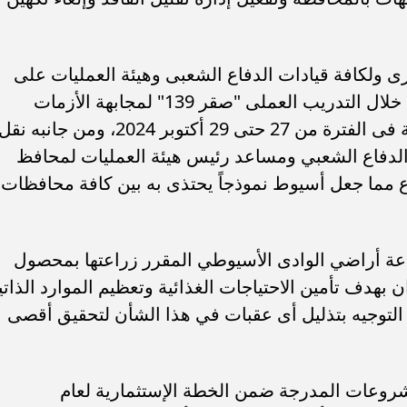
ولكافة قيادات الدفاع الشعبى وهيئة العمليات على
المجهود الرائع الذى ظهرت به المحافظة خلال التدريب العملى "صقر 139" لمجابهة الأزمات
والكوارث، والذى تم على أرض المحافظة فى الفترة من 27 حتى 29 أكتوبر 2024، ومن جانبه نق
لدفاع الشعبي ومساعد رئيس هيئة العمليات لمحافظ
 مما جعل أسيوط نموذجاً يحتذى به بين كافة محافظات
عة أراضي الوادى الأسيوطي المقرر زراعتها بمحصول
هذا العام بإجمالي مساحة 750 فدان بهدف تأمين الاحتياجات الغذائية وتعظيم الموارد الذات
لتوجيه بتذليل أى عقبات في هذا الشأن لتحقيق أقصى
وعات المدرجة ضمن الخطة الإستثمارية لعام