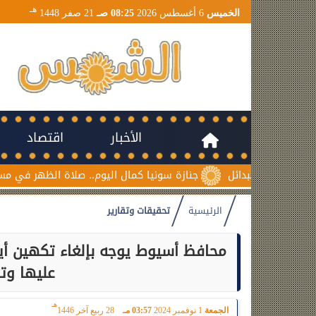
هـ
الخميس
6 أغسطس 2026
08:25 صـ
21 صفر 1448
الأخبار
اقتصاد
جنازة سونيا كمال اليوم.. صلاة الظهر في مسجد السلام بم
الرئيسية
تحقيقات وتقارير
محافظ أسيوط يوجه بإلغاء تكهين أية
عليها وتف
هـ
الجمعة
1 نوفمبر 2024
03:57 مـ
28 ربيع آخر 1446