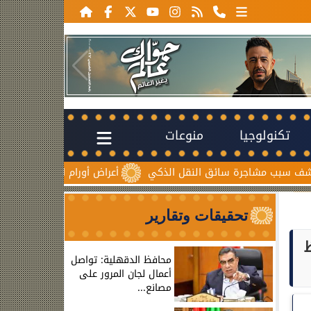
تكنولوجيا
منوعات
جرة سائق النقل الذكي
أعراض أورام المبيض المبكرة.. علامات صا
تحقيقات وتقارير
ظ
محافظ الدقهلية: تواصل
أعمال لجان المرور على
مصانع...