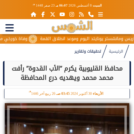
هـ
السبت
8 أغسطس 2026
06:07 مـ
23 صفر 1448
انشستر يونايتد اليوم وموعد انطلاق القمة
وفاة خورخي ميسي والد 
الرئيسية
تحقيقات وتقارير
محافظ القليوبية يكرم ”الأب القدوة” رأفت
محمد محمد ويهديه درع المحافظة
هـ
الأربعاء
30 أكتوبر 2024
03:45 صـ
26 ربيع آخر 1446