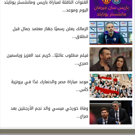
القنوات الناقلة لمباراة باريس ومانشستر يونايتد
اليوم وموعد...
الزمالك يعلن رسميًا جهاز معتمد جمال قبل
انطلاق...
فيلم مطلوب عائليًا.. كريم عبد العزيز وياسمين
صبري...
موعد مباراة مصر والدنمارك غدًا في برونزية
كأس...
وفاة خورخي ميسي والد نجم الأرجنتين بعد
صراع...