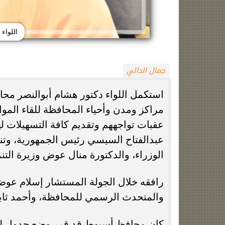
اللواء
جمال الدالي
استكمل اللواء دكتور هشام أبوالنصر محاف
مراكز ومدن وأحياء المحافظة للقاء الموا
زينة عمرو تتوج بجائزة الأفضل بعد تأهل مصر
السيسي يدعم ناش
التاريخي لنصف نهائي مونديال...
التأهل التاري
عقبات تواجههم وتقديم كافة التسهيلات له
عبدالفتاح السيسي رئيس الجمهورية، وت
الوزراء، والدكتورة منال عوض وزيرة التنم
رافقه خلال الجولة المستشار إسلام عو
والمتحدث الرسمي للمحافظة، وأحمد ث
كان محافظ أسيوط قد قرر وضع جدول للمر