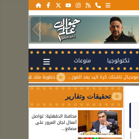
تكنولوجيا
منوعات
اليد بعد الفوز...
خطوبة ملك قورة ويوسف عثمان.. احتفال عائل
تحقيقات وتقارير
محافظ الدقهلية: تواصل
أعمال لجان المرور على
مصانع...