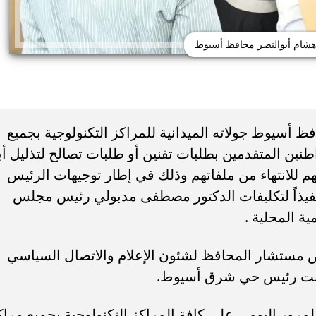
 هشام أبوالنصر محافظ أسيوط
ظ أسيوط جولاته الميدانية للمراكز التكنولوجية بجميع
طنين المتقدمين بطلبات تقنين أو طلبات تصالح لتذليل أي
ئات مصر لكرة اليد بعد
خطوبة ملك قورة ويوسف عثمان.. احتف
خي إلى نصف نهائي...
عائلي مرتقب في الساحل الشمالي
م للانتهاء من ملفاتهم وذلك في إطار توجيهات الرئيس
نفيذاً لتكليفات الدكتور مصطفى مدبولي رئيس مجلس
ية المحلية .
ض مستشار المحافظ لشئون الإعلام والاتصال السياسي
ابت رئيس حي شرق أسيوط.
ور اليومي على كافة المراكز التكنولوجية بجميع مراك