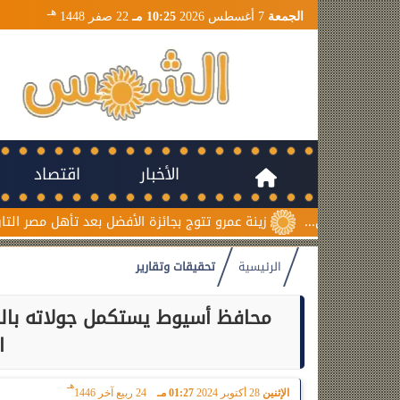
هـ
الجمعة
7 أغسطس 2026
10:25 مـ
22 صفر 1448
الأخبار
اقتصاد
زينة عمرو تتوج بجائزة الأفضل بعد تأهل مصر التاريخي لنصف نهائي 
الرئيسية
تحقيقات وتقارير
محافظ أسيوط يستكمل جولاته بالمرا
ا
هـ
الإثنين
28 أكتوبر 2024
01:27 مـ
24 ربيع آخر 1446