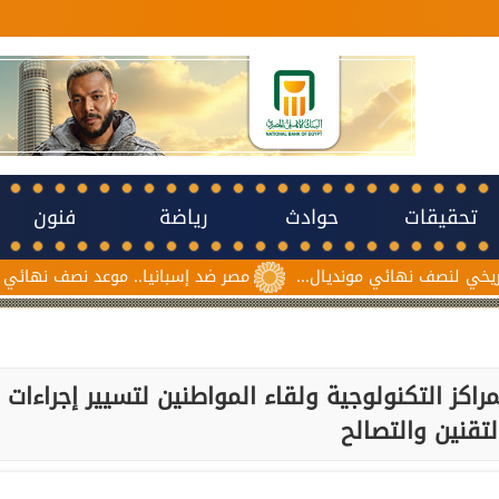
تحقيقات
حوادث
رياضة
فنون
مونديال...
مصر ضد إسبانيا.. موعد نصف نهائي مونديال ناشئات كرة 
كز التكنولوجية ولقاء المواطنين لتسيير إجراءات
لتقنين والتصالح