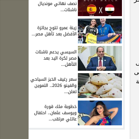
نصف نهائي مونديال
ناشئات...
زينة عمرو تتوج بجائزة
الأفضل بعد تأهل مصر...
السيسي يدعم ناشئات
مصر لكرة اليد بعد
ى
التأهل...
ى
سعر رغيف الخبز السياحي
ة
والفينو 2026.. التموين
تعلن...
خطوبة ملك قورة
ويوسف عثمان.. احتفال
عائلي مرتقب...