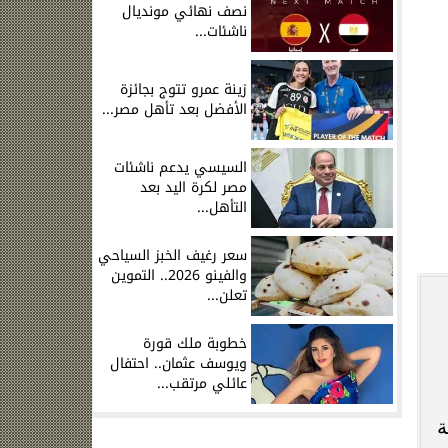
نصف نهائي مونديال
ناشئات...
زينة عمرو تتوج بجائزة
الأفضل بعد تأهل مصر...
السيسي يدعم ناشئات
ر
مصر لكرة اليد بعد
التأهل...
سعر رغيف الخبز السياحي
والفينو 2026.. التموين
تعلن...
خطوبة ملك قورة
ويوسف عثمان.. احتفال
عائلي مرتقب...