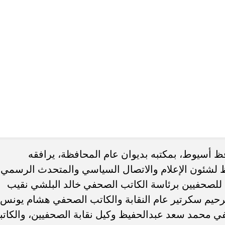
في وائل سمير رئيس اللجنة النقابية ومدير مكتب جريدة
 تمام رئيس تحرير جريدة اليوم وموقع اليوم الإخباري
نة النقابية ومدير مكتب جريدة الشروق بأسيوط،
 وأعضاء النقابة.
يارة مؤكدًا احترامه وتقديره لمهنة الصحافة ولجموع
 بالدور الكبير الذي تؤديه الصحافة المصرية في تعزيز ونش
محافظة حريصة على تقديم كامل الدعم الى الصحفيين في
صحفي في خدمة المجتمع وذلك نظرًا لدورهم المهم
ره بالمشكلات والسلبيات الموجودة بالمحافظة مما
ا إلى أنه يرحب بكافة الأفكار والآراء الواعية والإيجابية
لصحفيين بأسيوط، في إبراز أنشطة المحافظة، والتغطية
اق واسع، بالإضافة إلى دورهم الرائد في التصدى
اصل الاجتماعي.