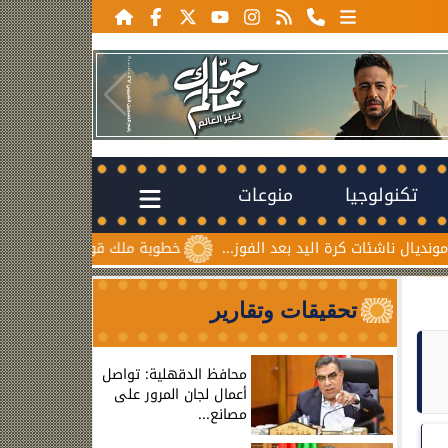
تكنولوجيا
منوعات
اليد بعد الفوز...
خطوبة ملك قورة ويوسف عثمان.. احتفال عائل
تحقيقات وتقارير
محافظ الدقهلية: تواصل
أعمال لجان المرور على
مصانع...