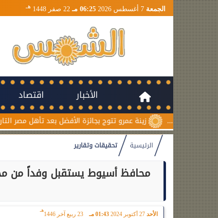
هـ
الجمعة
7 أغسطس 2026
06:25 مـ
22 صفر 1448
الأخبار
اقتصاد
زينة عمرو تتوج بجائزة الأفضل بعد تأهل مصر التاريخي لنصف نهائي 
الرئيسية
تحقيقات وتقارير
محافظ أسيوط يستقبل وفداً من مجل
هـ
الأحد
27 أكتوبر 2024
01:43 مـ
23 ربيع آخر 1446