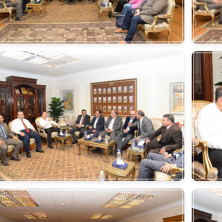
الأخبار
اقتصاد
تحقيقات
حوادث
ريا
العالم
سوشيال
فتاوى
بأقلامهم
جميع الحقوق محفوظة ©