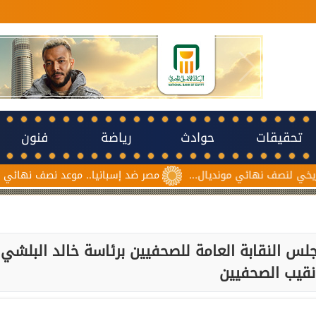
تحقيقات
حوادث
رياضة
فنون
مونديال...
مصر ضد إسبانيا.. موعد نصف نهائي مونديال ناشئات كرة 
س النقابة العامة للصحفيين برئاسة خالد البلشي
نقيب الصحفيين