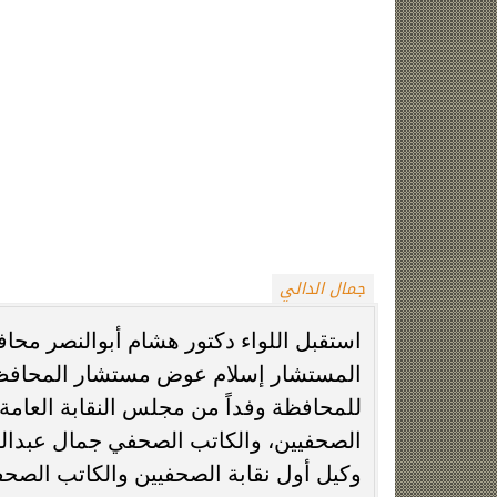
النقابية للصحفيين بأسيوط، الكاتب الصح
الأهرام بأسيوط، والكاتب الصحفي عبدالله
والكاتب الصحفي يونس درويش وكيل اللج
بالإضافة إلى مجموعة من الكوادر الصحفية
وأعرب محافظ أسيوط، عن سعادته لتلك الز
الصحفيين، ولهذه النقابة العريقة، إيمانًا
الوعي والمعرفة، وتبنى القضايا الوطنية.
وأشار المحافظ خلال اللقاء، إلى أن ال
أداء رسالتهم الصحفية وتفعيل دورهم ال
والقوي حيث أنهم عين المسئول التي تبص
يساهم في حلها لصالح العمل والمواطن لافتً
والبناءة، مشيدًا بدور اللجنة النقابية ل
المميزة لكافة فعالياتها، ونشرها على نط
للشائعات المغرضة خاصة على مواقع التو