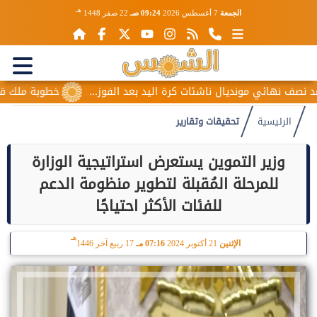
هـ
الجمعة
7 أغسطس 2026
09:24 صـ
22 صفر 1448
 مونديال ناشئات كرة اليد بعد الفوز...
خطوبة ملك قورة ويوسف ع
الرئيسية
تحقيقات وتقارير
وزير التموين يستعرض استراتيجية الوزارة
للمرحلة المُقبلة لتطوير منظومة الدعم
للفئات الأكثر احتياجًا
هـ
الإثنين
21 أكتوبر 2024
07:16 مـ
17 ربيع آخر 1446