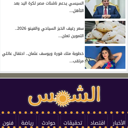
السيسي يدعم ناشئات مصر لكرة اليد بعد
التأهل...
سعر رغيف الخبز السياحي والفينو 2026..
التموين تعلن...
خطوبة ملك قورة ويوسف عثمان.. احتفال عائلي
مرتقب...
الأخبار
اقتصاد
تحقيقات
حوادث
رياضة
فنون