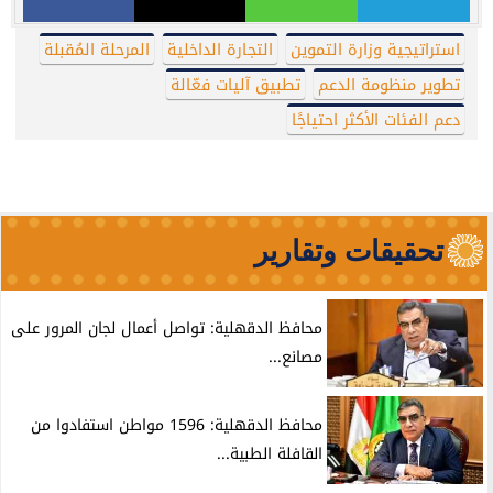
استراتيجية وزارة التموين
التجارة الداخلية
المرحلة المُقبلة
تطوير منظومة الدعم
تطبيق آليات فعّالة
دعم الفئات الأكثر احتياجًا
تحقيقات وتقارير
محافظ الدقهلية: تواصل أعمال لجان المرور على
مصانع...
محافظ الدقهلية: 1596 مواطن استفادوا من
القافلة الطبية...