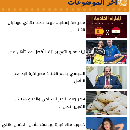
آخر الموضوعات
مصر ضد إسبانيا.. موعد نصف نهائي مونديال
ناشئات...
زينة عمرو تتوج بجائزة الأفضل بعد تأهل مصر...
السيسي يدعم ناشئات مصر لكرة اليد بعد
التأهل...
سعر رغيف الخبز السياحي والفينو 2026..
التموين تعلن...
خطوبة ملك قورة ويوسف عثمان.. احتفال عائلي