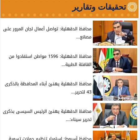
تحقيقات وتقارير
محافظ الدقهلية: تواصل أعمال لجان المرور على
مصانع...
محافظ الدقهلية: 1596 مواطن استفادوا من
القافلة الطبية...
محافظ الدقهلية يهنئ أبناء المحافظة بالذكرى
43 لتحرير...
محافظ الدقهلية يهنئ الرئيس السيسى بذكرى
تحرير سيناء:...
محافظ أسيوط: استمرار تنظيم حملات تسوية