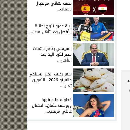
نصف نهائي مونديال
ناشئات...
زينة عمرو تتوج بجائزة
الأفضل بعد تأهل مصر...
ه
السيسي يدعم ناشئات
مصر لكرة اليد بعد
التأهل...
سعر رغيف الخبز السياحي
والفينو 2026.. التموين
تعلن...
خطوبة ملك قورة
ويوسف عثمان.. احتفال
عائلي مرتقب...