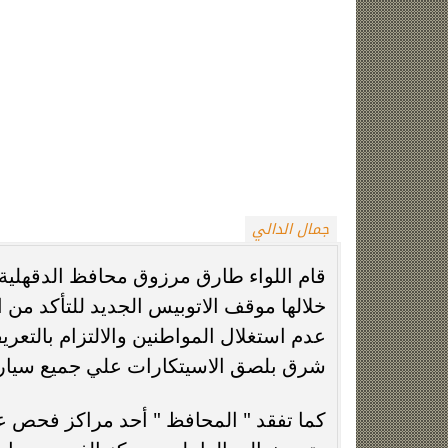
كما تفقد " المحافظ " حالة النظافه العام
بتكثيف أعمال النظافه والتنسيق مع شرطة