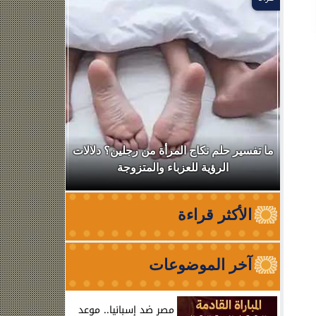
د
ال
ما تفسير حلم نكاح المرأة من رجلين؟ دلالات
نقابة الأطب
الرؤية للعزباء والمتزوجة
من الظه
الأكثر قراءة
آخر الموضوعات
ر
مصر ضد إسبانيا.. موعد