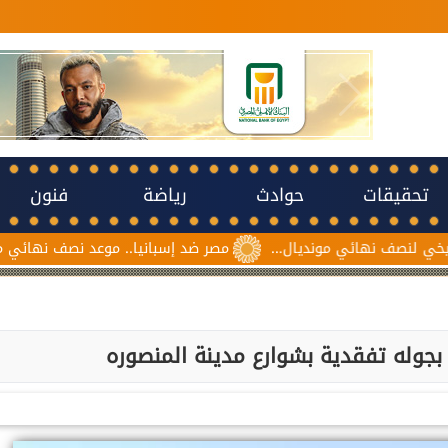
تحقيقات
حوادث
رياضة
فنون
 مونديال...
مصر ضد إسبانيا.. موعد نصف نهائي مونديال ناشئات كرة 
جوله تفقدية بشوارع مدينة المنصوره