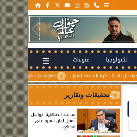
تكنولوجيا
منوعات
اليد بعد الفوز...
خطوبة ملك قورة ويوسف عثمان.. احتفال عائ
تحقيقات وتقارير
محافظ الدقهلية: تواصل
أعمال لجان المرور على
مصانع...