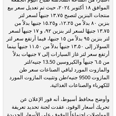
الموافق ١٨ أكتوبر ٢٠٢٤، حيث تم تعديل سعر بيع
منتجات البنزين لتصبح ١٣.٧٥ جنيهاً لسعر لتر
بنزين ٨٠ بدلاً من ١٢.٢٥، و١٥.٢٥ جنيها بدلاً من
١٣.٧٥ جنيهًا لسعر لتر بنزين ٩٢، و ١٧ جنيهاً لسعر
لتر بنزين ٩٥ بدلاً من ١٥ جنيها، فيما أرتفع سعر لتر
السولار إلى ١٣.٥٠ جنيهاً بدلاً من ١١.٥٠ جنيهاً بينما
أرتفع سعر لتر غاز السيارات إلى ٧ جنيهات بدلاً
من ٦.٥ جنيهاً والكيروسين 13.50 جنيه/لتر
والمازوت المورد لباقي الصناعات سعر طن
المازوت 9500 جنيه/طن وتثبيت المازوت المورد
للكهرباء والصناعات الغذائية.
وأوضح محافظ أسيوط، أنه فور الإعلان عن
تحريك أسعار الوقود، عقدت لجنة تحديد تعريفة
المواصلات إجتماعاً للوقوف على الأسعار الجديدة