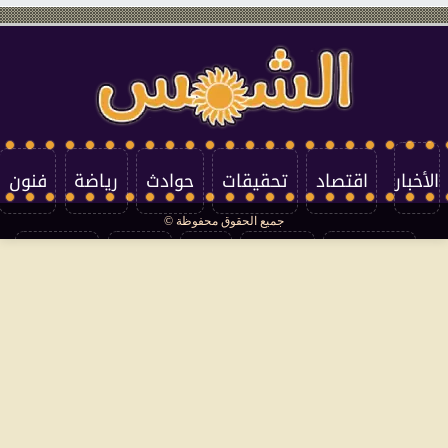
الأخبار
اقتصاد
تحقيقات
حوادث
رياضة
فنون
جميع الحقوق محفوظة ©
تكنولوجيا
منوعات
مرأة
العالم
سوشيال
فتاوى
بأقلامهم
سياسة الخصوصية
اتصل بنا
من نحن