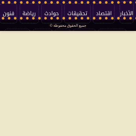
الأخبار
اقتصاد
تحقيقات
حوادث
رياضة
فنون
جميع الحقوق محفوظة ©
تكنولوجيا
منوعات
مرأة
العالم
سوشيال
فتاوى
بأقلامهم
سياسة الخصوصية
اتصل بنا
من نحن