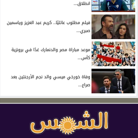
انطلاق...
فيلم مطلوب عائليًا.. كريم عبد العزيز وياسمين
صبري...
موعد مباراة مصر والدنمارك غدًا في برونزية
كأس...
وفاة خورخي ميسي والد نجم الأرجنتين بعد
صراع...