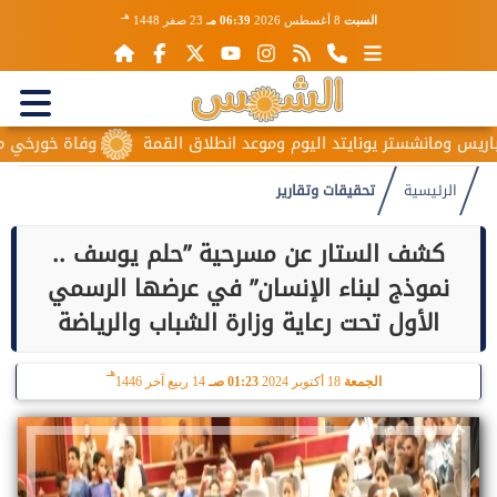
هـ
السبت
8 أغسطس 2026
06:39 مـ
23 صفر 1448
ستر يونايتد اليوم وموعد انطلاق القمة
وفاة خورخي ميسي والد نجم
الرئيسية
تحقيقات وتقارير
كشف الستار عن مسرحية ”حلم يوسف ..
نموذج لبناء الإنسان” في عرضها الرسمي
الأول تحت رعاية وزارة الشباب والرياضة
هـ
الجمعة
18 أكتوبر 2024
01:23 صـ
14 ربيع آخر 1446