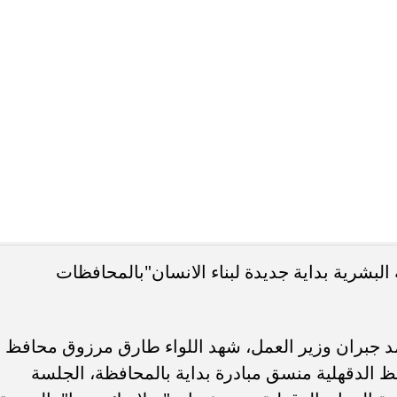
لمهنية والاسعاف والحماية المدنية بالدقهلية ولفيف من
ستوي المحافظة ..
ان موضوع ورشه العمل من الموضوعات الهامة التي تمس
اعات علي مستوي المحافظة، وطالب
لسلامة والصحة المهنية بالمنشآت والمصانع وكافة
الارواح والممتلكات والحفاظ علي مقدرات الدولة، واشار
ت ورشة العمل تغيير المفاهيم بشأن الوظائف وذلك من
 بين الشباب وعدم انتظار الوظيفة الحكومية، وقال
 الا وخلفها قصة كفاح" مشيرا الي ان هناك نماذج لرجال
ج "محمود العربي" وغيره الكثير والكثير في وطننا
العمل الكريم للشباب في كافة المجالات، واضاف اللواء
 يجب ان يكون هذا الطموح مرهونا بالكفاح والصبر وبذ
ال الاعمال في المجتمع المصري.