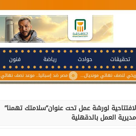
تحقيقات
حوادث
رياضة
فنون
 مونديال...
مصر ضد إسبانيا.. موعد نصف نهائي مونديال ناشئات كرة 
افتتاحية لورشة عمل تحت عنوان”سلامتك تهمنا”
ديرية العمل بالدقهلية