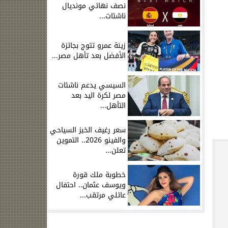
نصف نهائي مونديال
ناشئات...
زينة عمرو تتوج بجائزة
الأفضل بعد تأهل مصر...
السيسي يدعم ناشئات
مصر لكرة اليد بعد
التأهل...
سعر رغيف الخبز السياحي
والفينو 2026.. التموين
تعلن...
خطوبة ملك قورة
ويوسف عثمان.. احتفال
ل
عائلي مرتقب...