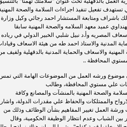
رة تقديم كافة اوجه الرعاية والدعم والمساندة لذوي
تور واشار الي ان فخامة الرئيس السيسي هو الداعم
هزة الدولة كل العناية والرعاية في كافة المجالات.
 الكبيرة التي يبذلها مرفق الاسعاف في مصر بشكل عام
 والتقدير لقطاع الحماية المدنية لدوره البارز والاصيل
مات، وفي نهاية كلمته قال اللواء" مرزوق" ان الهدف
 البشرية هو ضرورة ان يستشعر المواطن اهميته لدي اجهز
تماء لهذه البلد الغالية علينا جميعا.
د بدأت بأن عزفت الموسيقي السلام الوطني وتلاوه آيات
لول
تحدث خلالها عن المحاور الاساسية لورشة العمل التي
هنية والتوسع في التدريب ورعاية ذوي الهمم، كما