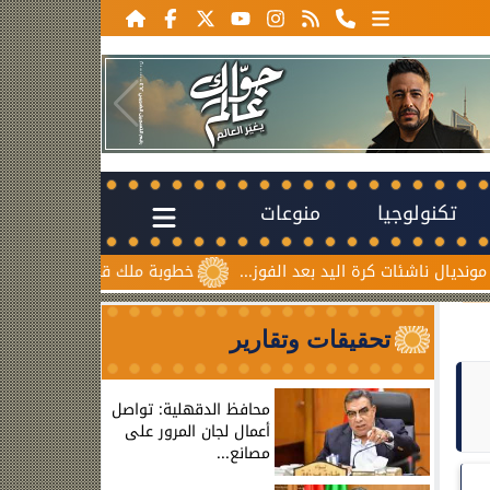
تكنولوجيا
منوعات
اليد بعد الفوز...
خطوبة ملك قورة ويوسف عثمان.. احتفال عائ
تحقيقات وتقارير
محافظ الدقهلية: تواصل
أعمال لجان المرور على
مصانع...