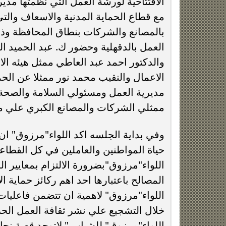
وفي ذات السياق اكد اللواء" مرزوق" ضرو
الهمم لما لهم من حق علينا بموجب الدس
الاول لهم وفي عهده وبرعايته تقدم لهم اج
وخلال كلمته ثمن اللواء" مرزوق" الجهود
وفي الدقهلية بصفة خاصه ووجه ايضا الشكر
في انقاذ الارواح والممتلكات اوقات الاز
الكبير من هذه المبادرة "بداية" للتنمية
الدولة بتحقيق مطالبه ليترسخ في داخله الان
والجدير بالذكر ان اعمال ورشة العمل ق
من القرآن الكريم تلاها الاستاذ مجدي زغ
وألقي وكيل وزارة العمل كلمة افتتاحية 
تركزت في نشر ثقافة السلامة والصحة الم