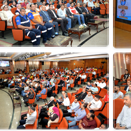
الأخبار
اقتصاد
تحقيقات
حوادث
ريا
العالم
سوشيال
فتاوى
بأقلامهم
جميع الحقوق محفوظة ©