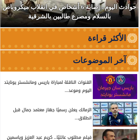
حوادث اليوم.. إصابة 6 أشخاص في انقلاب ميكروباص
بالسلام ومصرع طالبين بالشرقية
الأكثر قراءة
آخر الموضوعات
القنوات الناقلة لمباراة باريس ومانشستر يونايتد
اليوم وموعد...
الزمالك يعلن رسميًا جهاز معتمد جمال قبل
انطلاق...
فيلم مطلوب عائليًا.. كريم عبد العزيز وياسمين