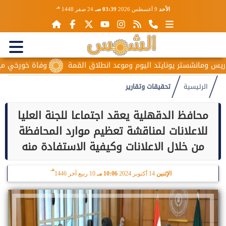
هـ
الأحد
9 أغسطس 2026
03:39 صـ
24 صفر 1448
شستر يونايتد اليوم وموعد انطلاق القمة
وفاة خورخي ميسي والد نج
الرئيسية
تحقيقات وتقارير
محافظ الدقهلية يعقد اجتماعا للجنة العليا
للاعلانات لمناقشة تعظيم موارد المحافظة
من خلال الاعلانات وكيفية الاستفادة منه
هـ
الإثنين
14 أكتوبر 2024
10:06 مـ
10 ربيع آخر 1446