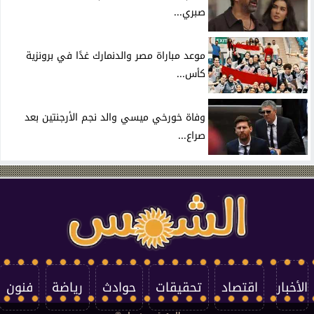
صبري...
موعد مباراة مصر والدنمارك غدًا في برونزية
كأس...
وفاة خورخي ميسي والد نجم الأرجنتين بعد
صراع...
الأخبار
اقتصاد
تحقيقات
حوادث
رياضة
فنون