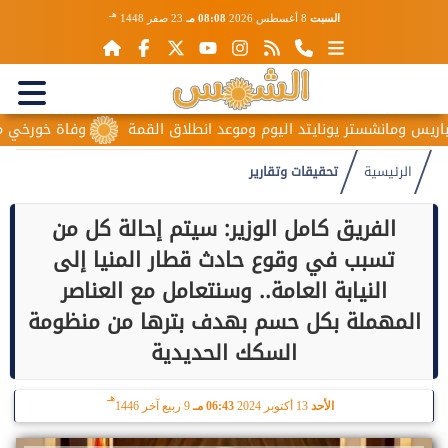
هـ
السبت
8 أغسطس 2026
08:08 مـ
23 صفر 1448
س ومانشستر يونايتد اليوم وموعد انطلاق القمة
وفاة خورخي ميسي وا
الرئيسية
تحقيقات وتقارير
الفريق كامل الوزير: سيتم إحالة كل من
تسبب في وقوع حادث قطار المنيا إلى
النيابة العامة.. وسنتعامل مع العناصر
المهملة بكل حسم بهدف بترها من منظومة
السكك الحديدية
هـ
الأحد
13 أكتوبر 2024
06:43 مـ
9 ربيع آخر 1446