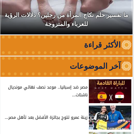
نقابة الأطباء تكشف أسباب منع باربرا أونيل من
الظهور والترويج لخدماتها في...
الأكثر قراءة
آخر الموضوعات
مصر ضد إسبانيا.. موعد نصف نهائي مونديال
ناشئات...
زينة عمرو تتوج بجائزة الأفضل بعد تأهل مصر...