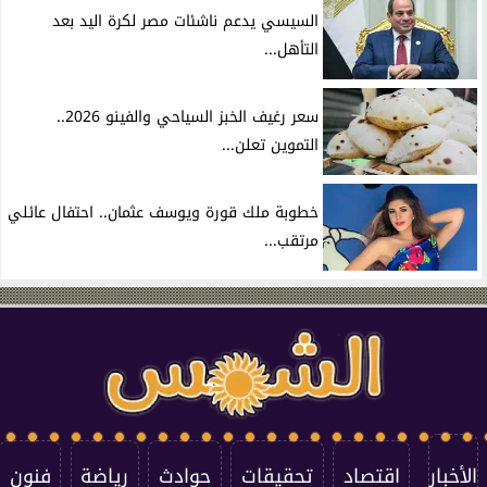
السيسي يدعم ناشئات مصر لكرة اليد بعد
التأهل...
سعر رغيف الخبز السياحي والفينو 2026..
التموين تعلن...
خطوبة ملك قورة ويوسف عثمان.. احتفال عائلي
مرتقب...
الأخبار
اقتصاد
تحقيقات
حوادث
رياضة
فنون