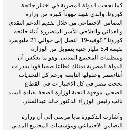
كما نجحت الدولة المصریة في اختبار جائحة
كورونا، والذي شھد جهوداً كبیرة من وزارة
التضامن الاجتماعي من خلال تقدیم الدعم النقدي
والغذائي والعلاجي للأسر المتضررة أثناء جائحة
كورونا " كوفید-19" لتصل إلى حوالي 21 ملیونفرد
بقیمة 5,4 ملیار جنيه بتمویل من الوزارة
ومنظمات المجتمع المدني، وهو ما یعكس أن
الدولة المصریة تمتلك قطاعا صحيا قويا بقدرات
أبناءمصر وعقولھا النابغة، ورغم كل التحدیات
نجحت مصر في كل الاختبارات في القطاع
الصحي، موجهة التحیة لوزارة الصحة بقیادة السید
نائب رئیس الوزراء الدكتور خالد عبدالغفار.
وأشارت الدكتورة مايا مرسي إلى أن وزارة
التضامن الاجتماعي ومؤسسات المجتمع المدني