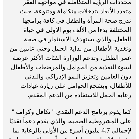
محددات الرؤیة المتكاملة في مواجھة الفقر
متعدد الأبعاد بتدخلات متكاملة ومتنوعة، حيث
تدرج صحة المرأة والطفل في كافة برامجها
المختلفة بدءا من الألف یوم الأولى في حیاة
الطفل، والذي یستھدف الاستثمار في صحة
وتغذیة الأطفال من بدایة الحمل وحتى عامین من
عمر الطفل، وتدعم الوزارة الفئات الأكثر عرضة
لسوء التغذیة من الحوامل والمرضعات والأطفال
دون العامین وتعزیز النمو الإدراكي والبدني
للأطفال، ویشجع الحوامل على زیارة عیادات
رعایة الحمل للاستفادة من الدعم المقدم.
كما يقوم برنامج الدعم النقدي " تكافل وكرامة "
على المشروطیة الصحية، والذي یقدم دعماً نقدیًا
لإجمالي 4.7 ملیون أسرة من الأولى بالرعایة بما