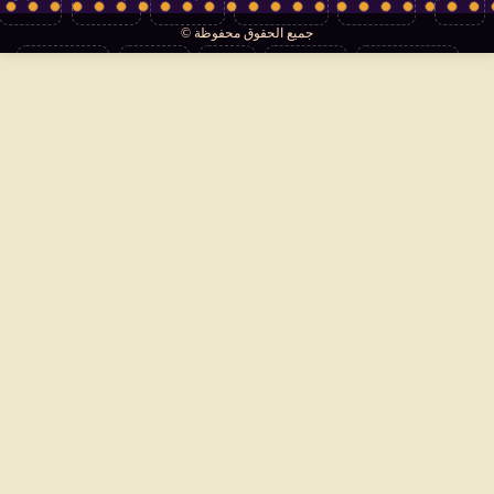
جميع الحقوق محفوظة ©
تكنولوجيا
منوعات
مرأة
العالم
سوشيال
فتاوى
بأقلامهم
سياسة الخصوصية
اتصل بنا
من نحن