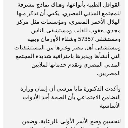
القوافل الطبیة بأنواعھا، وهناك نماذج مشرفة
للمجتمع المدني المصري، یكفي أن نذكر منها
الهلال الأحمر المصري، ومؤسسات مثل مركز
مجدي یعقوب للقلب ومستشفى الناس
ومستشفي 57357 وشفاء الأورمان وبھیة
ومستشفى أھل مصر وغیرھا من المستشفیات
التي أنشأھا ویدیرھا باحترافیة شدیدة المجتمع
المدني المصري وتقدم خدماتھا لملایین
المصریین.
وأكدت الدكتورة مايا مرسي أن إیمان وزارة
التضامن الاجتماعي بأن الصحة أحد الأدوات
الأساسیة
لتحسین وضع الأسر الأولى بالرعایة، وضمن