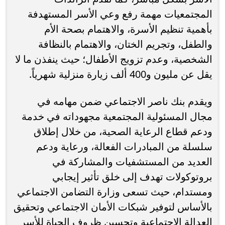
المجتمعیات مھمة رفع وعي الأسر المستھدفة
بأھمیة تنظیم الأسرة، والاھتمام بصحة الأم
والطفل، وتجریم الختان، والاھتمام بالنظافة
الشخصیة، وعدم تزویج الأطفال؛ حیث ینفذن ما لا
یقل عن ملیون و400 ألف زیارة منزلیة شھریاً.
ويقدم بنك ناصر الاجتماعي ضمن مهامه في
مجال المسئولیة المجتمعیة مجهوداته في خدمة
ودعم قطاع الرعایة الصحیة، من خلال إطلاق
سلسلة من المبادرات الفعالة، ورعایة ودعم
العدید من المستشفیات والمشاركة في
بروتوكولات تھدف إلى خلق تأثیر إیجابي
ومستدام، حيث تسعى وزارة التضامن الاجتماعي
بالأساس لتوفیر شبكات الأمان الاجتماعي وتحقیق
العدالة الاجتماعیة وتحسین ظروف الحیاة للأسر