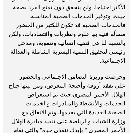
الأكثر احتياجا، ولن یتحقق دون تمتع الفرد بصحة
جیدة، وتوفیر الخدمات الصحیة المناسبة،
فالخدمات الصحیة قد تكون للكثیر من الحضور
مسألة فنیة بھا علوم ونظریات واقتصادیات، ولكن
بالنسبة لنا ھي قضیة إنسانیة وتنمویة، ومدخل
رئیسي لتحقیق التنمیة البشریة الشاملة والعدالة
الاجتماعیة.
وحرصت وزيرة التضامن الاجتماعي والحضور
على تفقد أروقة وأجنحة المعرض، ومن بينها جناح
الهلال الأحمر المصري،حيث تم استعراض
الخدمات والأنشطة والمبادرات والخدمات
الصحية العديدة التي يقدمها، وتم الاتفاق مع
وزارة الشباب والرياضة على تنفيذ مبادرة الهلال
الأحمر المصري " بإيدك تنقذي حياة" والتي تقام