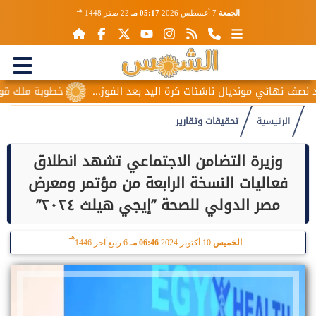
هـ
الجمعة
7 أغسطس 2026
05:17 مـ
22 صفر 1448
مونديال ناشئات كرة اليد بعد الفوز...
خطوبة ملك قورة ويوسف عث
الرئيسية
تحقيقات وتقارير
وزيرة التضامن الاجتماعي تشهد انطلاق
فعاليات النسخة الرابعة من مؤتمر ومعرض
مصر الدولي للصحة ”إيجي هيلث ٢٠٢٤”
هـ
الخميس
10 أكتوبر 2024
06:46 مـ
6 ربيع آخر 1446