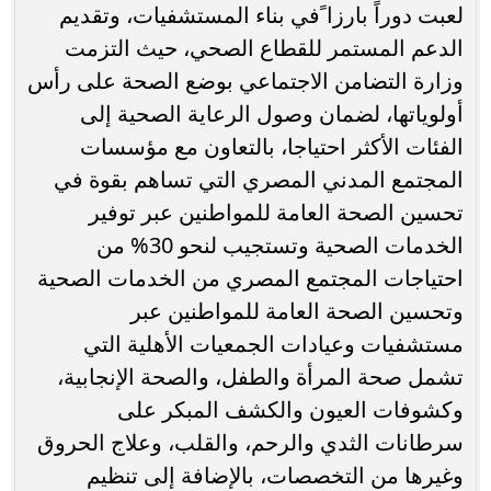
لعبت دوراً بارزا ًفي بناء المستشفیات، وتقدیم
الدعم المستمر للقطاع الصحي، حيث التزمت
وزارة التضامن الاجتماعي بوضع الصحة على رأس
أولویاتھا، لضمان وصول الرعایة الصحیة إلى
الفئات الأكثر احتياجا، بالتعاون مع مؤسسات
المجتمع المدني المصري التي تساهم بقوة في
تحسین الصحة العامة للمواطنین عبر توفیر
الخدمات الصحیة وتستجيب لنحو 30% من
احتیاجات المجتمع المصري من الخدمات الصحیة
وتحسین الصحة العامة للمواطنین عبر
مستشفیات وعیادات الجمعیات الأھلیة التي
تشمل صحة المرأة والطفل، والصحة الإنجابیة،
وكشوفات العیون والكشف المبكر على
سرطانات الثدي والرحم، والقلب، وعلاج الحروق
وغیرھا من التخصصات، بالإضافة إلى تنظيم