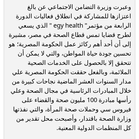
وعبرت وزيرة التضامن الاجتماعي عن بالغ
اعتزازها للمشاركة في انطلاق فعاليات الدورة
الرابعة من مؤتمر" egy health " الذي یسعي
لطرح قضایا تمس قطاع الصحة في مصر، مشيرة
إلى أن أحد أھم ركائز عمل الحكومة المصریة؛ ھو
تحسین جودة حیاة المواطن، والتي لا یمكن أن
تتحقق إلا بالحصول على الخدمات الصحیة
الملائمة، وبالفعل حققت الحكومة المصریة علي
مدار السنوات العشر الماضیة نجاحات كبیرة من
خلال المبادرات الرئاسیة في مجال الصحة وعلي
رأسھا مبادرة 100 ملیون صحة والقضاء على
فیروس سي وحملات صحة المرأة، والتي نفذتھا
وزارة الصحة باقتدار، وأصبحت محل تقدیر من
كل المنظمات الدولیة المعنیة.