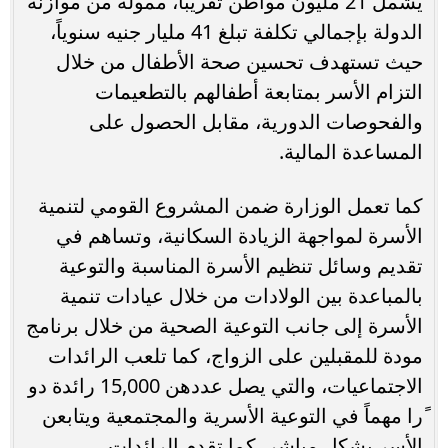
یشمل 21 ملیون مواطن تقریباً، ممولة من موازنة
الدولة بإجمالي تكلفة تبلغ 41 ملیار جنيه سنویاً،
حیث تستھدف تحسین صحة الأطفال من خلال
التزام الأسر بمتابعة أطفالھم بالتطعیمات
والفحوصات الدوریة، مقابل الحصول على
المساعدة المالیة.
كما تعمل الوزارة ضمن المشروع القومي لتنمية
الأسرة لمواجهة الزيادة السكانية، وتساھم في
تقدیم وسائل تنظیم الأسرة المناسبة والتوعیة
بالمباعدة بین الولادات من خلال عیادات تنمیة
الأسرة إلى جانب التوعیة الصحیة من خلال برنامج
مودة للمقبلین على الزواج، كما تلعب الرائدات
الاجتماعیات، والتي یصل عددھن 15,000 رائدة دو
ًرا مھماً في التوعیة الأسریة والمجتمعیة ویتابعن
الأسر بشكل مباشر، كما تقدم الرائدات