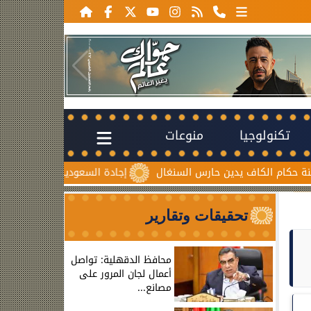
تكنولوجيا
منوعات
 يدين حارس السنغال
إجادة السعودية للطيران تُطلق ”درعاً جوياً” ل
تحقيقات وتقارير
محافظ الدقهلية: تواصل
أعمال لجان المرور على
مصانع...