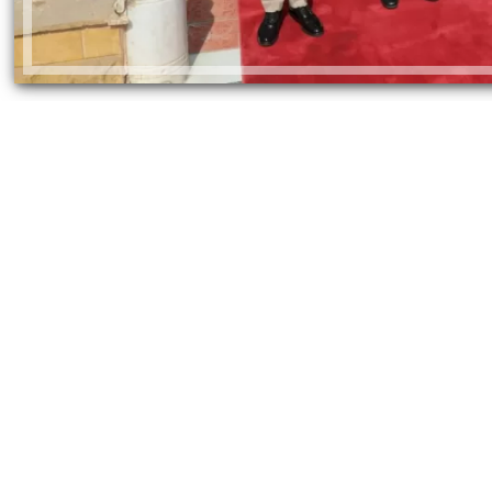
دة مصطفى محمد للدوري
عاجل.. الرئيس السيسي يستقبل وزي
مسك بمقابل مالي كبير
الخارجية الإيراني عباس عراقجي