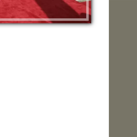
واقعة المنشفة، رئيس لجنة حكام الكاف يدين
الأهلي يترقب عو
حارس السنغال
المصري ونانت يت