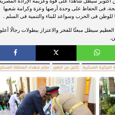
 أكتوبر سيظل شاهداً على قوة وعزيمة الإرادة المصرية
سلحة، فى الحفاظ على وحدة أرضها وعزة وكرامة شعبها
ا للوطن فى الحرب وسواعد للبناء والتنمية فى السلم .
لعظيم سيظل مبعثًا للفخر والاعتزاز ببطولات رجالًا أعلو
ن.
 المركزية العسكرية
إكليل من الزهور
مقابر شهداء المنطقة العسكري