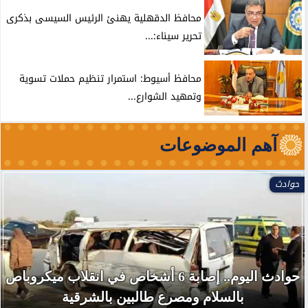
محافظ الدقهلية يهنئ الرئيس السيسى بذكرى
تحرير سيناء:...
محافظ أسيوط: استمرار تنظيم حملات تسوية
وتمهيد الشوارع...
آهم الموضوعات
حوادث
حوادث اليوم.. إصابة 6 أشخاص في انقلاب ميكروباص
بالسلام ومصرع طالبين بالشرقية