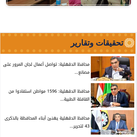
تحقيقات وتقارير
محافظ الدقهلية: تواصل أعمال لجان المرور على
مصانع...
محافظ الدقهلية: 1596 مواطن استفادوا من
القافلة الطبية...
محافظ الدقهلية يهنئ أبناء المحافظة بالذكرى
43 لتحرير...