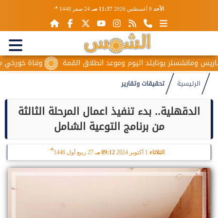
هـ
الأحد
9 أغسطس 2026
11:37 صـ
24 صفر 1448
نشستر يونايتد اليوم وموعد انطلاق القمة
وفاة خورخي ميسي والد ن
الرئيسية
تحقيقات وتقارير
الدقهلية.. بدء تنفيذ اعمال المرحلة الثالثة
من برنامج التوعية الشامل
هـ
الثلاثاء
1 أكتوبر 2024
09:12 مـ
27 ربيع أول 1446