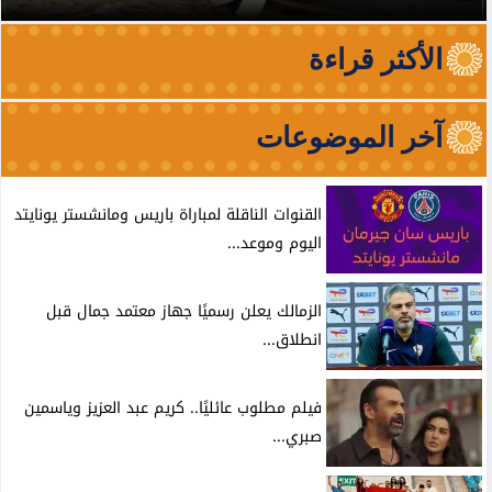
الأكثر قراءة
آخر الموضوعات
القنوات الناقلة لمباراة باريس ومانشستر يونايتد
اليوم وموعد...
الزمالك يعلن رسميًا جهاز معتمد جمال قبل
انطلاق...
فيلم مطلوب عائليًا.. كريم عبد العزيز وياسمين
صبري...