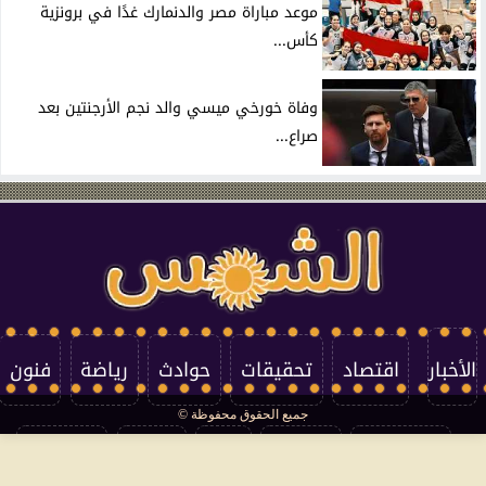
موعد مباراة مصر والدنمارك غدًا في برونزية
كأس...
وفاة خورخي ميسي والد نجم الأرجنتين بعد
صراع...
الأخبار
اقتصاد
تحقيقات
حوادث
رياضة
فنون
جميع الحقوق محفوظة ©
تكنولوجيا
منوعات
مرأة
العالم
سوشيال