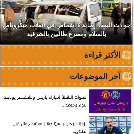
إصابة 6 أشخاص في انقلاب ميكروباص
استهداف سفينة تابعة لأدنوك 
ن بالشرقية
مضيق هرمز دون
الأكثر قراءة
آخر الموضوعات
القنوات الناقلة لمباراة باريس ومانشستر يونايتد
اليوم وموعد...
الزمالك يعلن رسميًا جهاز معتمد جمال قبل
انطلاق...