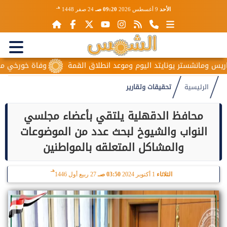
هـ
الأحد
9 أغسطس 2026
09:20 صـ
24 صفر 1448
تر يونايتد اليوم وموعد انطلاق القمة
وفاة خورخي ميسي والد نجم 
الرئيسية
تحقيقات وتقارير
محافظ الدقهلية يلتقي بأعضاء مجلسي
النواب والشيوخ لبحث عدد من الموضوعات
والمشاكل المتعلقه بالمواطنين
هـ
الثلاثاء
1 أكتوبر 2024
03:50 صـ
27 ربيع أول 1446