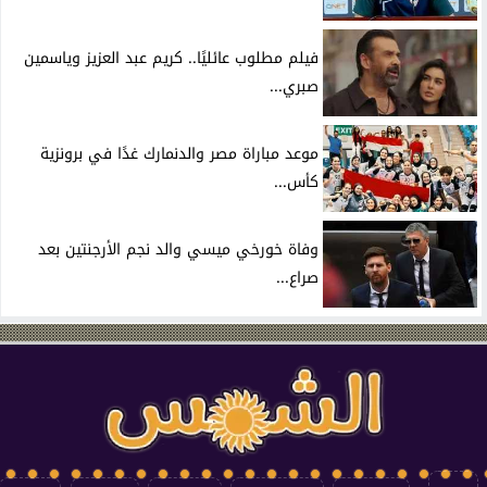
فيلم مطلوب عائليًا.. كريم عبد العزيز وياسمين
صبري...
موعد مباراة مصر والدنمارك غدًا في برونزية
كأس...
وفاة خورخي ميسي والد نجم الأرجنتين بعد
صراع...