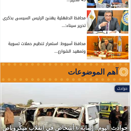
محافظ الدقهلية يهنئ الرئيس السيسى بذكرى
تحرير سيناء:...
محافظ أسيوط: استمرار تنظيم حملات تسوية
وتمهيد الشوارع...
آهم الموضوعات
حوادث
حوادث اليوم.. إصابة 6 أشخاص في انقلاب ميكروباص