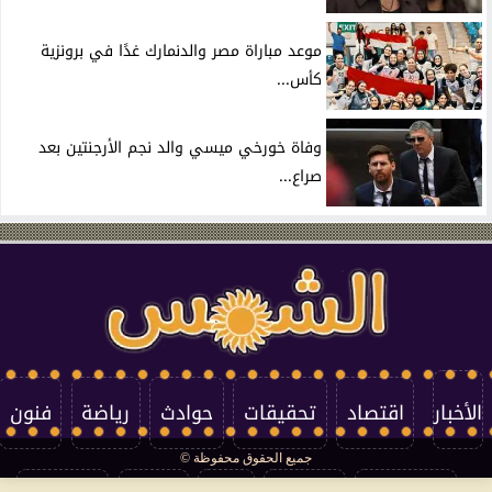
موعد مباراة مصر والدنمارك غدًا في برونزية
كأس...
وفاة خورخي ميسي والد نجم الأرجنتين بعد
صراع...
الأخبار
اقتصاد
تحقيقات
حوادث
رياضة
فنون
جميع الحقوق محفوظة ©