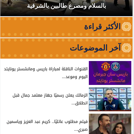
بالسلام ومصرع طالبين بالشرقية
الأكثر قراءة
آخر الموضوعات
القنوات الناقلة لمباراة باريس ومانشستر يونايتد
اليوم وموعد...
الزمالك يعلن رسميًا جهاز معتمد جمال قبل
انطلاق...
فيلم مطلوب عائليًا.. كريم عبد العزيز وياسمين
صبري...