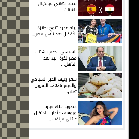
نصف نهائي مونديال
ناشئات...
زينة عمرو تتوج بجائزة
الأفضل بعد تأهل مصر...
السيسي يدعم ناشئات
مصر لكرة اليد بعد
التأهل...
سعر رغيف الخبز السياحي
والفينو 2026.. التموين
تعلن...
خطوبة ملك قورة
ويوسف عثمان.. احتفال
عائلي مرتقب...