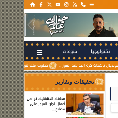
تكنولوجيا
منوعات
ات كرة اليد بعد الفوز...
خطوبة ملك قورة ويوسف عثمان.. احتفا
تحقيقات وتقارير
محافظ الدقهلية: تواصل
أعمال لجان المرور على
مصانع...