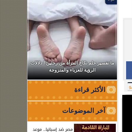
ال
ما تفسير حلم نكاح المرأة من رجلين؟ دلالات
نقابة الأطب
الرؤية للعزباء والمتزوجة
من الظه
و
الأكثر قراءة
آخر الموضوعات
مصر ضد إسبانيا.. موعد