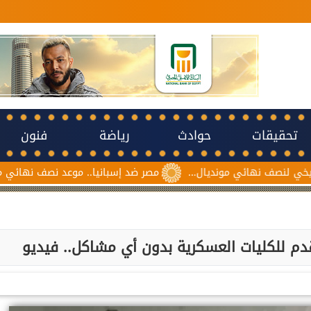
تحقيقات
حوادث
رياضة
فنون
 نهائي مونديال...
مصر ضد إسبانيا.. موعد نصف نهائي مونديال ناشئ
م للكليات العسكرية بدون أي مشاكل.. فيديو