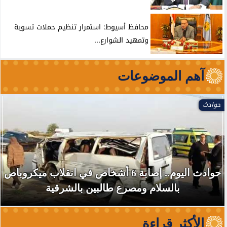
محافظ أسيوط: استمرار تنظيم حملات تسوية
وتمهيد الشوارع...
آهم الموضوعات
حوادث
حوادث اليوم.. إصابة 6 أشخاص في انقلاب ميكروباص
بالسلام ومصرع طالبين بالشرقية
الأكثر قراءة