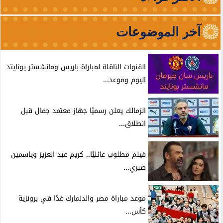
آخر الموضوعات
القنوات الناقلة لمباراة باريس ومانشستر يونايتد
اليوم وموعد...
الزمالك يعلن رسميًا جهاز معتمد جمال قبل
انطلاق...
فيلم مطلوب عائليًا.. كريم عبد العزيز وياسمين
صبري...
موعد مباراة مصر والدنمارك غدًا في برونزية
كأس...