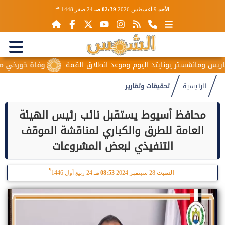
هـ
الأحد
9 أغسطس 2026
02:39 صـ
24 صفر 1448
مانشستر يونايتد اليوم وموعد انطلاق القمة
وفاة خورخي ميسي والد
الرئيسية
تحقيقات وتقارير
محافظ أسيوط يستقبل نائب رئيس الهيئة
العامة للطرق والكباري لمناقشة الموقف
التنفيذي لبعض المشروعات
هـ
السبت
28 سبتمبر 2024
08:53 مـ
24 ربيع أول 1446