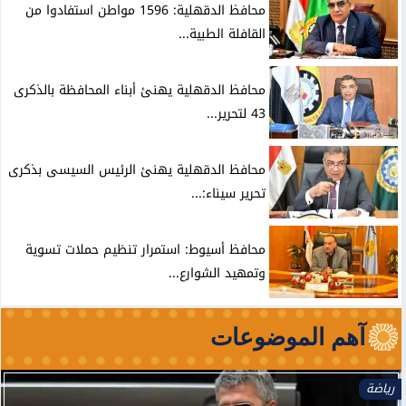
محافظ الدقهلية: 1596 مواطن استفادوا من
القافلة الطبية...
محافظ الدقهلية يهنئ أبناء المحافظة بالذكرى
43 لتحرير...
محافظ الدقهلية يهنئ الرئيس السيسى بذكرى
تحرير سيناء:...
محافظ أسيوط: استمرار تنظيم حملات تسوية
وتمهيد الشوارع...
آهم الموضوعات
رياضة