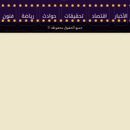
الأخبار
اقتصاد
تحقيقات
حوادث
رياضة
فنون
جميع الحقوق محفوظة ©
تكنولوجيا
منوعات
مرأة
العالم
سوشيال
فتاوى
بأقلامهم
سياسة الخصوصية
اتصل بنا
من نحن