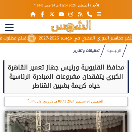
هـ
الأحد
9 أغسطس 2026
01:14 مـ
24 صفر 1448
فيلم مطلوب عائليًا.. كريم ع
الرئيسية
تحقيقات وتقارير
محافظ القليوبية ورئيس جهاز تعمير القاهرة
الكبري يتفقدان مشروعات المبادرة الرئاسية
حياه كريمة بشبين القناطر
هـ
الخميس
26 سبتمبر 2024
08:43 مـ
22 ربيع أول 1446