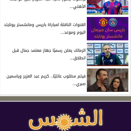
الأهلي...
القنوات الناقلة لمباراة باريس ومانشستر يونايتد
اليوم وموعد...
الزمالك يعلن رسميًا جهاز معتمد جمال قبل
انطلاق...
فيلم مطلوب عائليًا.. كريم عبد العزيز وياسمين
صبري...