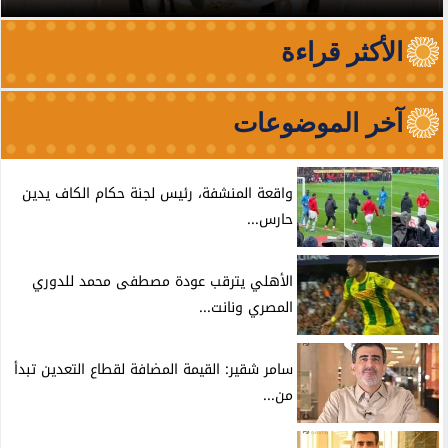
الأكثر قراءة
آخر الموضوعات
واقعة المنشفة، رئيس لجنة حكام الكاف يدين
حارس...
الأهلي يترقب عودة مصطفى محمد للدوري
المصري ونانت...
سامر شقير: القيمة المضافة لقطاع التعدين تبدأ
من...