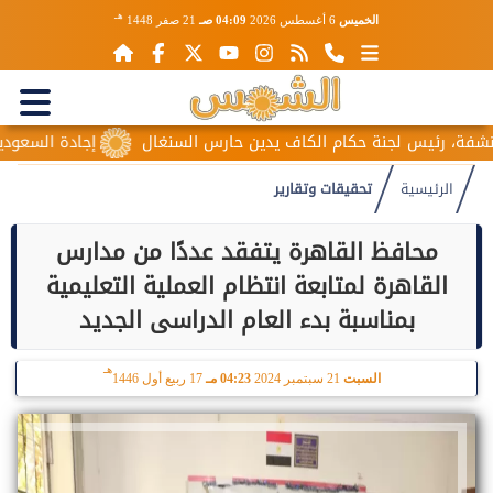
هـ
الخميس
6 أغسطس 2026
04:09 صـ
21 صفر 1448
 لجنة حكام الكاف يدين حارس السنغال
إجادة السعودية للطيران تُط
الرئيسية
تحقيقات وتقارير
محافظ القاهرة يتفقد عددًا من مدارس
القاهرة لمتابعة انتظام العملية التعليمية
بمناسبة بدء العام الدراسى الجديد
هـ
السبت
21 سبتمبر 2024
04:23 مـ
17 ربيع أول 1446