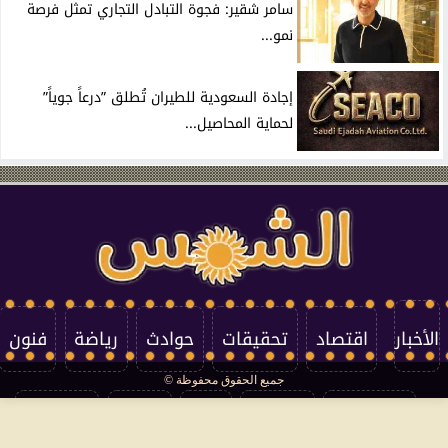
سامر شقير: فجوة التبادل التجاري تمثل فرصة
نمو...
إجادة السعودية للطيران تُطلق ”درعاً جوياً”
لحماية المحاصيل...
الأخبار
اقتصاد
تحقيقات
حوادث
رياضة
فنون
جميع الحقوق محفوظة ©
تكنولوجيا
منوعات
مرأة
العالم
سوشيال