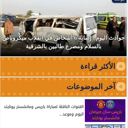
حوادث اليوم.. إصابة 6 أشخاص في انقلاب ميكروباص
بالسلام ومصرع طالبين بالشرقية
الأكثر قراءة
آخر الموضوعات
القنوات الناقلة لمباراة باريس ومانشستر يونايتد
اليوم وموعد...