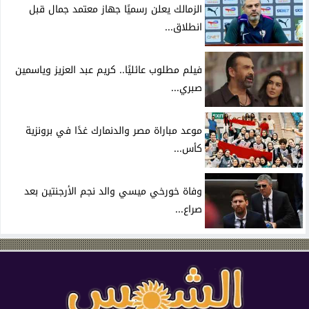
الزمالك يعلن رسميًا جهاز معتمد جمال قبل
انطلاق...
فيلم مطلوب عائليًا.. كريم عبد العزيز وياسمين
صبري...
موعد مباراة مصر والدنمارك غدًا في برونزية
كأس...
وفاة خورخي ميسي والد نجم الأرجنتين بعد
صراع...