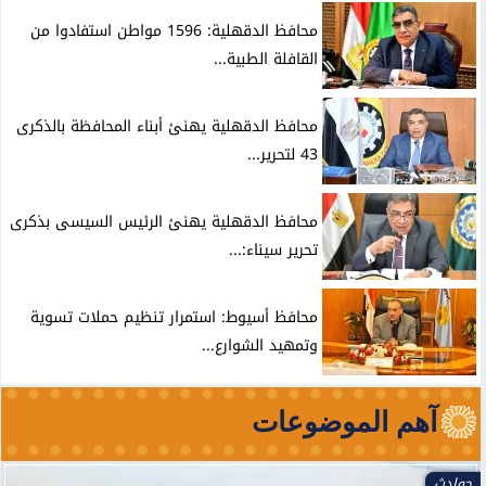
محافظ الدقهلية: 1596 مواطن استفادوا من
القافلة الطبية...
محافظ الدقهلية يهنئ أبناء المحافظة بالذكرى
43 لتحرير...
محافظ الدقهلية يهنئ الرئيس السيسى بذكرى
تحرير سيناء:...
محافظ أسيوط: استمرار تنظيم حملات تسوية
وتمهيد الشوارع...
آهم الموضوعات
حوادث