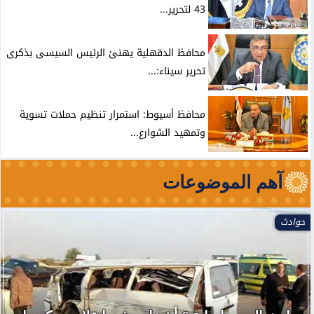
43 لتحرير...
محافظ الدقهلية يهنئ الرئيس السيسى بذكرى
تحرير سيناء:...
محافظ أسيوط: استمرار تنظيم حملات تسوية
وتمهيد الشوارع...
آهم الموضوعات
حوادث