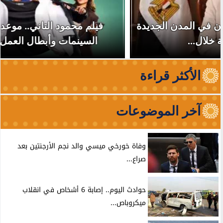
فيلم محمود التاني.. موعد عرضه الجديد في
السينمات وأبطال العمل والأغنية الدعائية
الأكثر قراءة
آخر الموضوعات
وفاة خورخي ميسي والد نجم الأرجنتين بعد
صراع...
حوادث اليوم.. إصابة 6 أشخاص في انقلاب
ميكروباص...