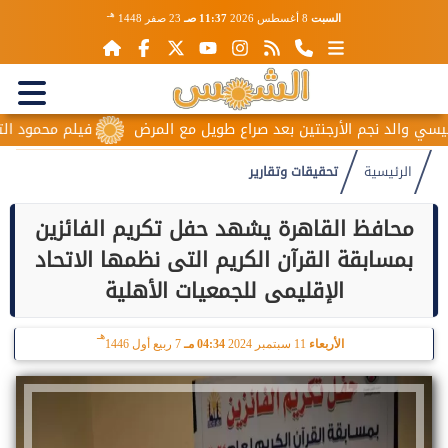
هـ
السبت
8 أغسطس 2026
11:37 صـ
23 صفر 1448
نجم الأرجنتين بعد صراع طويل مع المرض
فيلم محمود التاني.. مو
الرئيسية
تحقيقات وتقارير
محافظ القاهرة يشهد حفل تكريم الفائزين
بمسابقة القرآن الكريم التى نظمها الاتحاد
الإقليمى للجمعيات الأهلية
هـ
الأربعاء
11 سبتمبر 2024
04:34 مـ
7 ربيع أول 1446