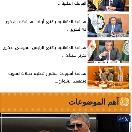
القافلة الطبية...
محافظ الدقهلية يهنئ أبناء المحافظة بالذكرى
43 لتحرير...
محافظ الدقهلية يهنئ الرئيس السيسى بذكرى
تحرير سيناء:...
محافظ أسيوط: استمرار تنظيم حملات تسوية
وتمهيد الشوارع...
آهم الموضوعات
رياضة