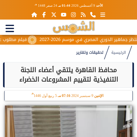
هـ
الأحد
9 أغسطس 2026
01:44 مـ
24 صفر 1448
فيلم مطلوب عائليًا.. 
الرئيسية
تحقيقات وتقارير
محافظ القاهرة يلتقي أعضاء اللجنة
التنفيذية لتقييم المشروعات الخضراء
هـ
الإثنين
9 سبتمبر 2024
07:16 مـ
5 ربيع أول 1446