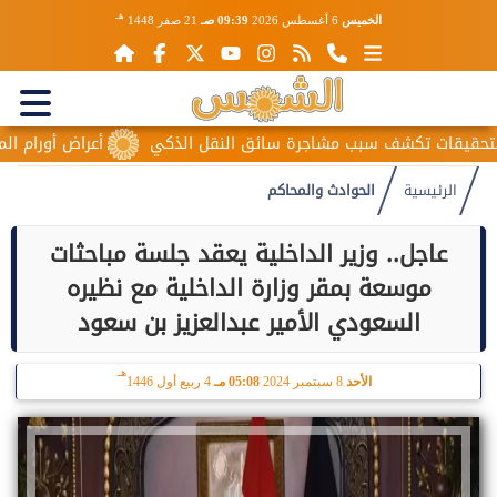
هـ
الخميس
6 أغسطس 2026
09:39 صـ
21 صفر 1448
ت تكشف سبب مشاجرة سائق النقل الذكي
أعراض أورام المبيض المب
الرئيسية
الحوادث والمحاكم
عاجل.. وزير الداخلية يعقد جلسة مباحثات
موسعة بمقر وزارة الداخلية مع نظيره
السعودي الأمير عبدالعزيز بن سعود
هـ
الأحد
8 سبتمبر 2024
05:08 مـ
4 ربيع أول 1446