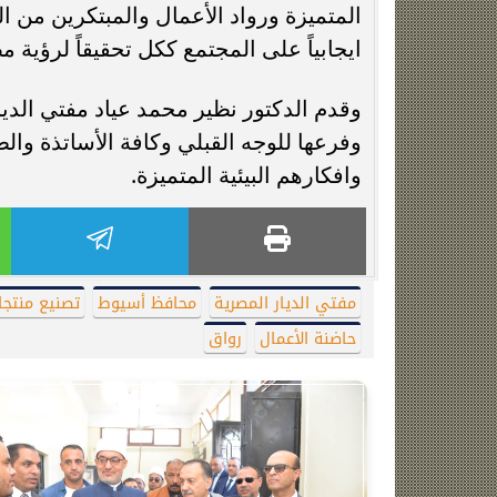
المتميزة ورواد الأعمال والمبتكرين من 
ايجابياً على المجتمع ككل تحقيقاً لرؤية مصر 2030 وخطط التنمية المست
وقدم الدكتور نظير محمد عياد مفتي الدي
وفرعها للوجه القبلي وكافة الأساتذة والط
وافكارهم البيئية المتميزة.
مفتي الديار المصرية
محافظ أسيوط
تصنيع منتجات
حاضنة الأعمال
رواق