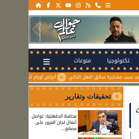
تكنولوجيا
منوعات
سائق النقل الذكي
أعراض أورام المبيض المبكرة.. علامات صامتة 
تحقيقات وتقارير
ت
محافظ الدقهلية: تواصل
أعمال لجان المرور على
مصانع...