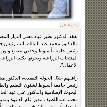
جمال الدالي
تفقد الدكتور نظير عياد مفتي الديار الم
والدكتور محمد عبد المالك نائب رئيس جام
رئيس جامعة أسيوط وحدتي تصنيع وتوزيع م
حقيقة منتحلة صفة صحفية.. التحقيقات
جنازة سونيا كمال
المنتجات الزراعية وبحوثها بكلية الزرا
تكشف سبب مشاجرة سائق النقل الذكي
مسجد الس
الأعمال".
رافقهم خلال الجولة التفقدية، الدكتور مي
رئيس جامعة أسيوط لشئون التعليم والط
البحوث الإسلامية والدكتور علي عبد الحا
محمد عبداللطيف مدير عام الدعوة بمدي
الوعظ بأسيوط، والشيخ سيد عبدالعزيز أ