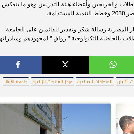
الطلاب والخريجين وأعضاء هيئة التدريس وهو ما ينعكس
دامة.
ار المصرية رسالة شكر وتقدير للقائمين على الجامعة
لاب بالحاضنة التكنولوجية " رواق " لمجهودهم ومبادراته
 الألبان
المنظفات الصناعية
مركز المنتجات الزراعية
جامعة الأزهر