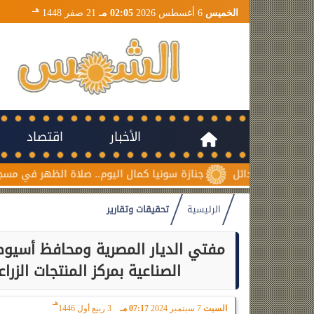
هـ
الخميس
6 أغسطس 2026
02:05 مـ
21 صفر 1448
الأخبار
اقتصاد
جنازة سونيا كمال اليوم.. صلاة الظهر في مسجد السلام بمدينة
الرئيسية
تحقيقات وتقارير
مفتي الديار المصرية ومحافظ أسيوط
الصناعية بمركز المنتجات الزرا
هـ
السبت
7 سبتمبر 2024
07:17 مـ
3 ربيع أول 1446