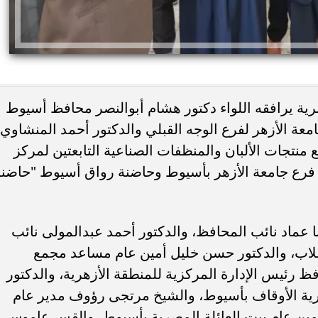
صرية يرافقه اللواء دكتور هشام أبوالنصر محافظ أسيوط
عة الأزهر لفرع الوجه القبلي والدكتور أحمد المنشاوي
نتجات الألبان والمنظفات الصناعية التابعتين لمركز
 اليوم.. صلاة الظهر في
8 أطعمة تساعد الحامل على التحكم 
عة فرع جامعة الأزهر بأسيوط وحاضنة رواق أسيوط "حاضن
لام بمدينة نصر
ضغط الدم.. نصائح مهمة أثناء...
نا عماد نائب المحافظ، والدكتور أحمد عبدالمولى نائب
لاب، والدكتور حسن خليل أمين عام مساعد مجمع
فظ رئيس الإدارة المركزية للمنطقة الأزهرية، والدكتور
رية الأوقاف بأسيوط، والشيخ مرتجى رؤوف مدير عام
مين عام بيت العائلة المصرية بأسيوط، والقس عاموس