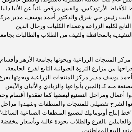
 للأقباط الأرثوذكس، والقس مرقص نائباً عن الأنبا دانيا
د ثابت رئيس حي شرق والدكتور أحمد يوسف، مدير مركز
التابع لكلية الزراعة وعمداء الكليات ورجال الدين
تنفيذية بالمحافظة ولفيف من الطلاب والطالبات بجامع
كز المنتجات الزراعية وبحوثها بجامعة الأزهر وأقسام
اجها من مزارع الثروة الحيوانية التابع لفرع الجامعة،
حمد يوسف مدير مركز المنتجات الزراعية وبحوثها بفرع
صنعة منه كـ (الجبن بأنواعها والزبادي والألبان والآيس
ا أعمال ومراحل التصنيع لبعضها كما تفقدوا أقسام وحد
عوا لشرح تفصيلي للمنتجات والمنظفات وشهدوا مراحل
ط إنتاج أوتوماتيك لتصنيع المنظفات الصناعية السائلة"
العاملين بالفرع والطلاب بجودة عالية وبأسعار مخفضة
نفذ للبيع للمواطنين.