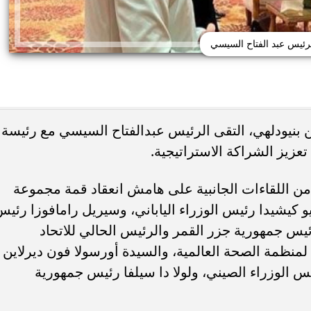
رئيس عبد الفتاح السيسي
نيودلهي، التقى الرئيس عبدالفتاح السيسي مع رئيسة
عزيز الشراكة الاستراتيجية.
ئات مصر لكرة اليد بعد
خطوبة ملك قورة ويوسف عثمان.. احتف
خي إلى نصف نهائي...
عائلي مرتقب في الساحل الشمالي
من اللقاءات الجانبية على هامش انعقاد قمة مجموعة
 كيشيدا رئيس الوزراء الياباني، وسيريل رامافوزا رئي
يس جمهورية جزر القمر والرئيس الحالي للاتحاد
 لمنظمة الصحة العالمية، والسيدة أورسولا فون ديرلاين
يس الوزراء الصيني، ولولا دا سيلفا رئيس جمهورية