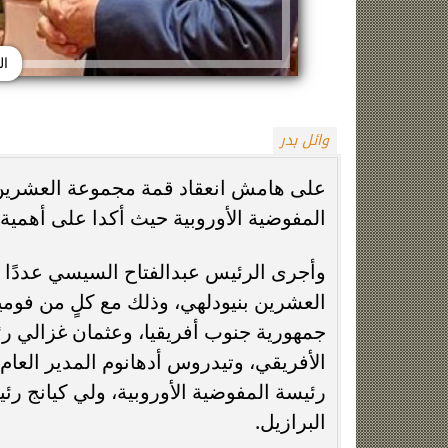
ال
وائل بدر
على هامش انعقاد قمة مجموعة العشرين ب
المفوضية الأوروبية حيث أكدا على أهمية ت
زينة عمرو تتوج بجائزة الأفضل بعد تأهل مصر
السيسي يدعم ناش
التاريخي لنصف نهائي مونديال...
التأهل التاري
وأجرى الرئيس عبدالفتاح السيسي عددًا 
العشرين بنيودلهي، وذلك مع كلٍ من فوميو
جمهورية جنوب أفريقيا، وعثمان غزالي رئ
الأفريقي، وتيدروس أدهانوم المدير العام
رئيسة المفوضية الأوروبية، ولي كيانج رئ
البرازيل.