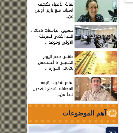
نقابة الأطباء تكشف
أسباب منع باربرا أونيل
من...
تنسيق الجامعات 2026..
الحد الأدنى للمرحلة
الأولى وموعد...
طقس مصر اليوم
الخميس 6 أغسطس
2026.. الحرارة...
سامر شقير: القيمة
المضافة لقطاع التعدين
تبدأ من...
آهم الموضوعات
مرأة