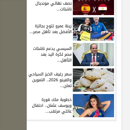
نصف نهائي مونديال
ناشئات...
زينة عمرو تتوج بجائزة
الأفضل بعد تأهل مصر...
السيسي يدعم ناشئات
مصر لكرة اليد بعد
التأهل...
سعر رغيف الخبز السياحي
والفينو 2026.. التموين
تعلن...
خطوبة ملك قورة
ويوسف عثمان.. احتفال
عائلي مرتقب...