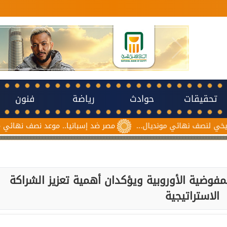
تحقيقات
حوادث
رياضة
فنون
نهائي مونديال...
مصر ضد إسبانيا.. موعد نصف نهائي مونديال ناشئا
وضية الأوروبية ويؤكدان أهمية تعزيز الشراكة
الاستراتيجية