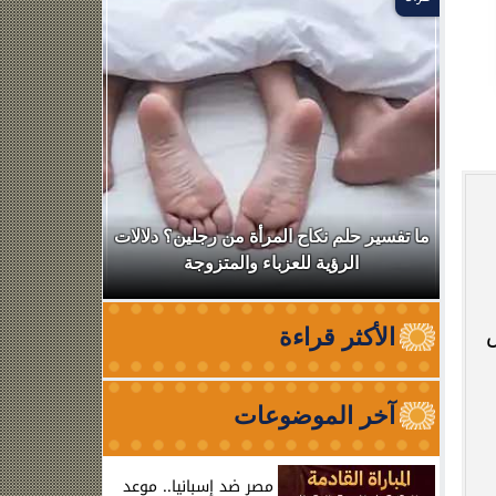
ال
ما تفسير حلم نكاح المرأة من رجلين؟ دلالات
نقابة الأطب
الرؤية للعزباء والمتزوجة
من الظه
س
الأكثر قراءة
آخر الموضوعات
مصر ضد إسبانيا.. موعد