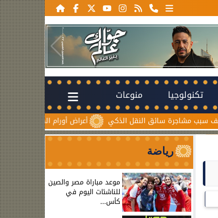
تكنولوجيا
منوعات
اجرة سائق النقل الذكي
أعراض أورام المبيض المبكرة.. علامات صا
رياضة
موعد مباراة مصر والصين
للناشئات اليوم في
كأس...