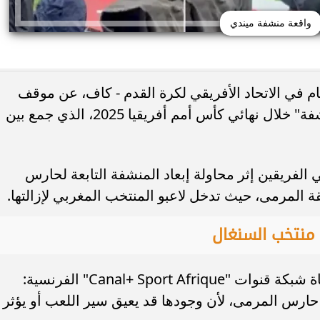
واقعة منشفة ميندي
م في الاتحاد الأفريقي لكرة القدم - كاف، عن موقف
واضح تجاه الجدل الذي أثاره وضع "المنشفة" خلال نهائي كأس أمم أفريقيا 2025، الذي جمع بين
 اليوم.. صلاة الظهر في
8 أطعمة تساعد الحامل على التحكم 
لام بمدينة نصر
ضغط الدم.. نصائح مهمة أثناء...
الفريقين إثر محاولة إبعاد المنشفة التابعة لحارس
 المرمى، حيث تدخل لاعبو المنتخب المغربي لإزالتها.
منتخب السنغال
وأكد سافاري، في تصريحات أدلى بها لقناة شبكة قنوات "Canal+ Sport Afrique" الفرنسية:
 حارس المرمى، لأن وجودها قد يعيق سير اللعب أو يؤثر