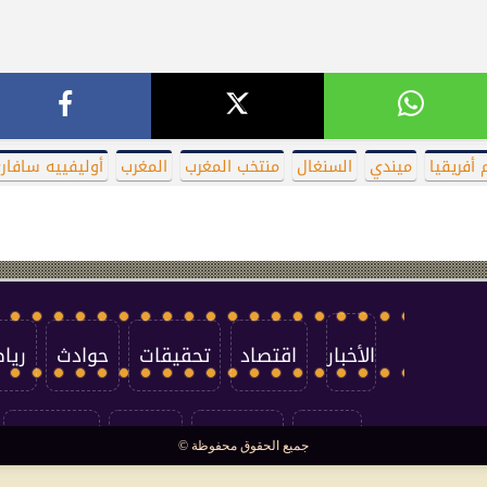
أفريقيا
ميندي
السنغال
منتخب المغرب
المغرب
أوليفييه سافار
الأخبار
اقتصاد
تحقيقات
حوادث
ريا
العالم
سوشيال
فتاوى
بأقلامهم
جميع الحقوق محفوظة ©