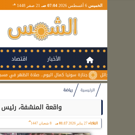
هـ
الخميس
6 أغسطس 2026
07:04 صـ
21 صفر 1448
الأخبار
اقتصاد
جنازة سونيا كمال اليوم.. صلاة الظهر في مسجد السلام بم
الرئيسية
رياضة
واقعة المنشفة، رئيس 
هـ
الثلاثاء
27 يناير 2026
01:17 مـ
8 شعبان 1447