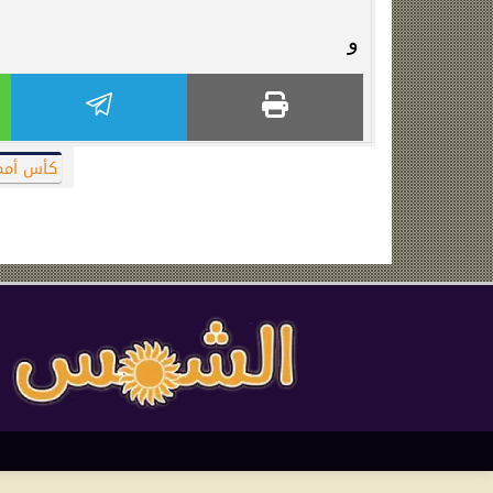
و
كأس أمم 