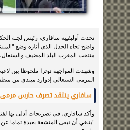
تحدث أوليفييه سافاري، رئيس لجنة الحكا
منتخب المغرب البلد المضيف والسنغال.
حقيقة منتحلة صفة صحفية.. التحقيقات
جنازة سونيا كمال
تكشف سبب مشاجرة سائق النقل الذكي
مسجد الس
وشهدت المواجهة توترا ملحوظا بين لاعبي 
المرمى السنغالي إدوارد ميندي من منطقة
سافاري ينتقد تصرف حارس مرمى 
"ينبغي أن تبقى المنشفة بعيدة تماما عن