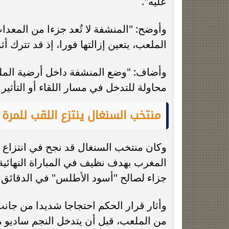
عليه".
وأوضح: "المنشفة لا تُعد جزءا من المع
الملعب، يتعين إزالتها فورا، إذ قد تترك أ
وأضاف: "وضع المنشفة داخل أرضية الملعب 
محاولة للتدخل في مسار اللقاء أو التأثير 
منتخب السنغال ينتزع اللقب للمرة ا
وكان منتخب السنغال قد نجح في انتزاع ال
المغرب بهدف نظيف في المباراة النهائي
جزاء لصالح "أسود الأطلس" في الدقائق ا
وأثار قرار الحكم احتجاجا شديدا من جانب
من الملعب، قبل أن يتدخل النجم ساديو 