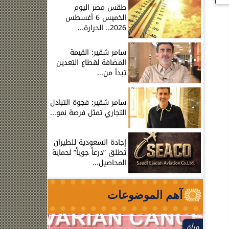
طقس مصر اليوم
الخميس 6 أغسطس
2026.. الحرارة...
سامر شقير: القيمة
المضافة لقطاع التعدين
تبدأ من...
سامر شقير: فجوة التبادل
التجاري تمثل فرصة نمو...
إجادة السعودية للطيران
تُطلق ”درعاً جوياً” لحماية
المحاصيل...
آهم الموضوعات
مرأة