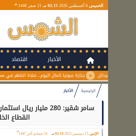
هـ
الخميس
6 أغسطس 2026
02:15 مـ
21 صفر 1448
الأخبار
اقتصاد
جنازة سونيا كمال اليوم.. صلاة الظهر في مسجد السلام بم
الرئيسية
الأخبار
سامر شقير: 280 مليار 
القطاع الخ
هـ
الإثنين
15 ديسمبر 2025
02:14 مـ
24 جمادى آخر 1447