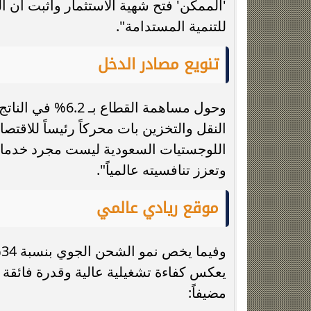
'الممكن' فتح شهية الاستثمار وأثبت أن ا
للتنمية المستدامة".
تنويع مصادر الدخل
وحول مساهمة القط
النقل والتخزين بات محركاً رئيساً للاقت
اللوجستيات السعودية ليست مجرد خدمات 
وتعزز تنافسيته عالمياً".
موقع ريادي عالمي
و
يعكس كفاءة تشغيلية عالية وقدرة فائقة 
مضيفاً: