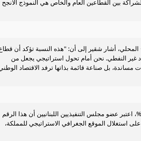
لشراكة بين القطاعين العام والخاص هي النموذج الأنجح
اع بـ 6.2% في الناتج المحلي، أشار شقير إلى أن: "هذه النسبة تؤكد أن قطاع
صاد غير النفطي. نحن أمام تحول استراتيجي يجعل من
مساندة، بل صناعة قائمة بذاتها ترفد الاقتصاد الوطني
فيما يخص نمو الشحن الجوي بنسبة 34%، اعتبر عضو مجلس التنفيذيين اللبنانيين أن هذا الرقم
على استغلال الموقع الجغرافي الاستراتيجي للمملكة،