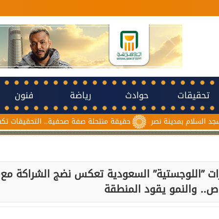
تحقيقات
حوادث
رياضة
فنون
دينة نصر
حقيقة منتحلة صفة صحفية.. التحقيقات تكشف سبب مشا
ريال استثمارات ”اللوجستية” السعودية تعكس نضج الشراكة مع
اص.. والنمو يقود المنطقة