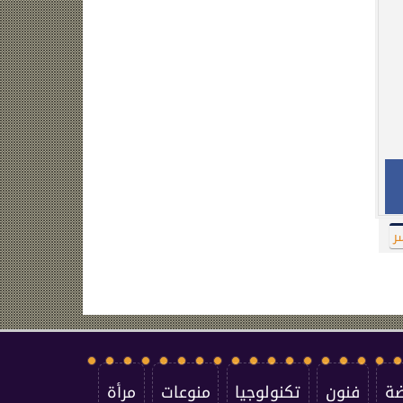
ر
ضة
فنون
تكنولوجيا
منوعات
مرأة