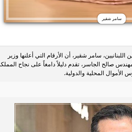
سامر شقير
اللبنانيين، سامر شقير، أن الأرقام التي أعلنها وزير
ندس صالح الجاسر، تقدم دليلاً دامغاً على نجاح المملكة
 اليوم.. صلاة الظهر في
8 أطعمة تساعد الحامل على التحكم 
لام بمدينة نصر
ضغط الدم.. نصائح مهمة أثناء...
 الأموال المحلية والدولية.